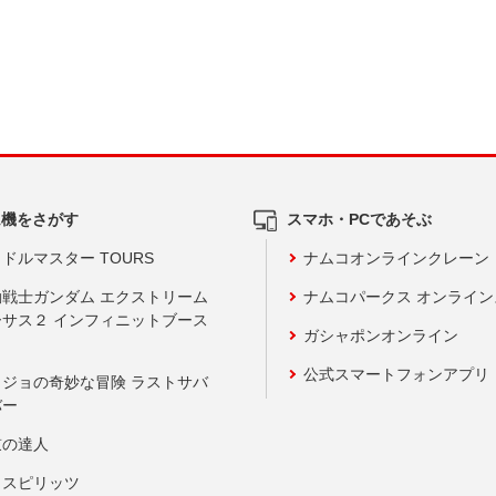
ム機をさがす
スマホ・PCであそぶ
ドルマスター TOURS
ナムコオンラインクレーン
動戦士ガンダム エクストリーム
ナムコパークス オンライ
ーサス２ インフィニットブース
ガシャポンオンライン
公式スマートフォンアプリ
ョジョの奇妙な冒険 ラストサバ
バー
鼓の達人
りスピリッツ