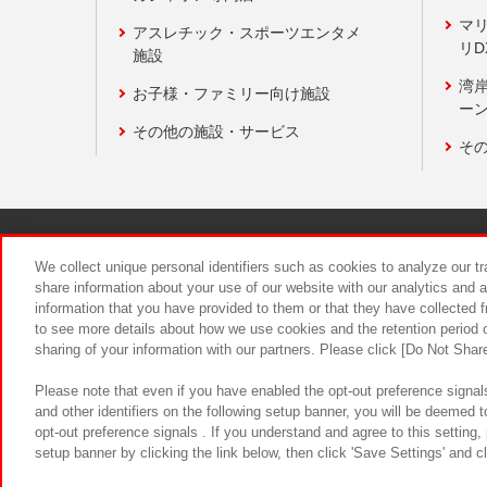
マ
アスレチック・スポーツエンタメ
リD
施設
湾
お子様・ファミリー向け施設
ーン
その他の施設・サービス
そ
関連会社
サステナビリティ
We collect unique personal identifiers such as cookies to analyze our t
share information about your use of our website with our analytics and 
information that you have provided to them or that they have collected f
食品のご提
to see more details about how we use cookies and the retention period o
sharing of your information with our partners. Please click [Do Not Shar
Please note that even if you have enabled the opt-out preference signals
and other identifiers on the following setup banner, you will be deemed 
opt-out preference signals . If you understand and agree to this setting
setup banner by clicking the link below, then click 'Save Settings' and c
©Bandai Namco Amusement Inc.
©Ba