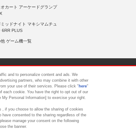
リオカート アーケードグランプ
X
岸ミッドナイト マキシマムチュ
 6RR PLUS
の他 ゲーム機一覧
サイトポリシー
プライバシーポリシー
ウェブアクセシビリティ方
raffic and to personalize content and ads. We
advertising partners, who may combine it with other
rom your use of their services. Please click "
here
"
供について
カスタマーハラスメント対応方針
よくあるご質問・
f each cookie. You have the right to opt out of our
e My Personal Information] to exercise your right.
 , if you choose to allow the sharing of cookies
to have consented to the sharing regardless of the
, please manage your consent on the following
lose the banner.
ndai Namco Amusement Lab Inc.
©Bandai Namco Experience Inc.
©HANAY