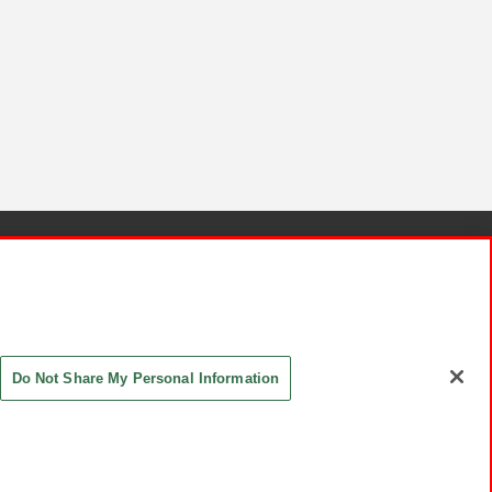
針と検証結果
お取引先さまとともに
お問い合わせ
Do Not Share My Personal Information
ASHIKI Co., Ltd. All Rights Reserved.