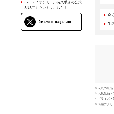
namcoイオンモール長久手店の公式
SNSアカウントはこちら！
全
@namco_nagakute
生