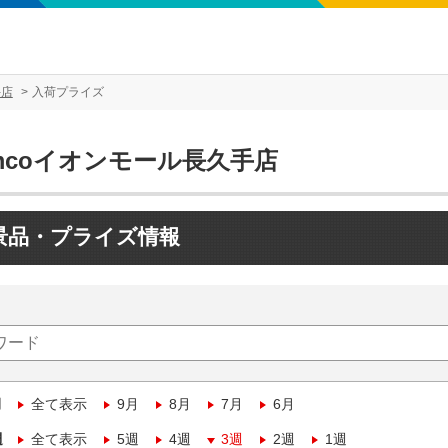
手店
入荷プライズ
mcoイオンモール長久手店
景品・プライズ情報
月
全て表示
9月
8月
7月
6月
週
全て表示
5週
4週
3週
2週
1週