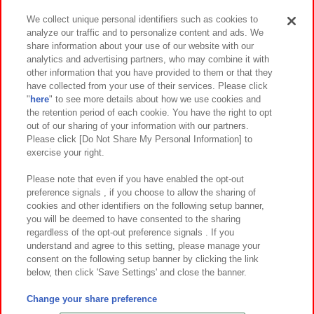
We collect unique personal identifiers such as cookies to
analyze our traffic and to personalize content and ads. We
イベント・キャンペーン
share information about your use of our website with our
analytics and advertising partners, who may combine it with
other information that you have provided to them or that they
have collected from your use of their services. Please click
"
here
" to see more details about how we use cookies and
関連会社
サステナビリティ
サイトポリシー
the retention period of each cookie. You have the right to opt
out of our sharing of your information with our partners.
プライバシーポリシー
ウェブアクセシビリティ方針と検証結果
Please click [Do Not Share My Personal Information] to
exercise your right.
お取引先さまとともに
食品のご提供について
カスタマーハラスメント対応方針
よくあるご質問・お問い合わせ
Please note that even if you have enabled the opt-out
preference signals , if you choose to allow the sharing of
cookies and other identifiers on the following setup banner,
you will be deemed to have consented to the sharing
regardless of the opt-out preference signals . If you
understand and agree to this setting, please manage your
consent on the following setup banner by clicking the link
below, then click 'Save Settings' and close the banner.
©Bandai Namco Amusement Inc.
©Bandai Namco Amusement Lab Inc.
Change your share preference
©Bandai Namco Experience Inc.