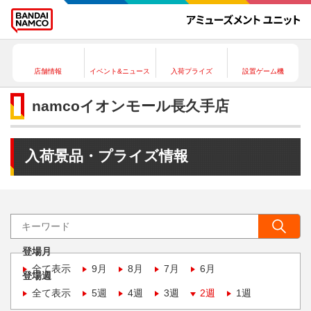
店舗情報
イベント&ニュース
入荷プライズ
設置ゲーム機
namcoイオンモール長久手店
入荷景品・プライズ情報
登場月
全て表示
9月
8月
7月
6月
登場週
全て表示
5週
4週
3週
2週
1週