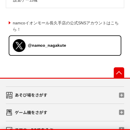
namcoイオンモール長久手店の公式SNSアカウントはこち
ら！
@namco_nagakute
先
あそび場をさがす
ゲーム機をさがす
スマホ・PCであそぶ