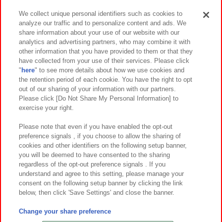
We collect unique personal identifiers such as cookies to
analyze our traffic and to personalize content and ads. We
イベント・キャンペーン
share information about your use of our website with our
analytics and advertising partners, who may combine it with
other information that you have provided to them or that they
have collected from your use of their services. Please click
"
here
" to see more details about how we use cookies and
関連会社
サステナビリティ
サイトポリシー
the retention period of each cookie. You have the right to opt
out of our sharing of your information with our partners.
プライバシーポリシー
ウェブアクセシビリティ方針と検証結果
Please click [Do Not Share My Personal Information] to
exercise your right.
お取引先さまとともに
食品のご提供について
カスタマーハラスメント対応方針
よくあるご質問・お問い合わせ
Please note that even if you have enabled the opt-out
preference signals , if you choose to allow the sharing of
cookies and other identifiers on the following setup banner,
you will be deemed to have consented to the sharing
regardless of the opt-out preference signals . If you
understand and agree to this setting, please manage your
consent on the following setup banner by clicking the link
below, then click 'Save Settings' and close the banner.
©Bandai Namco Amusement Inc.
©Bandai Namco Amusement Lab Inc.
Change your share preference
©Bandai Namco Experience Inc.