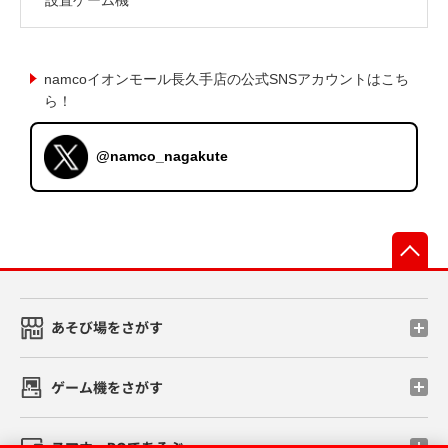
namcoイオンモール長久手店の公式SNSアカウントはこち
ら！
@namco_nagakute
先
あそび場をさがす
ゲーム機をさがす
スマホ・PCであそぶ