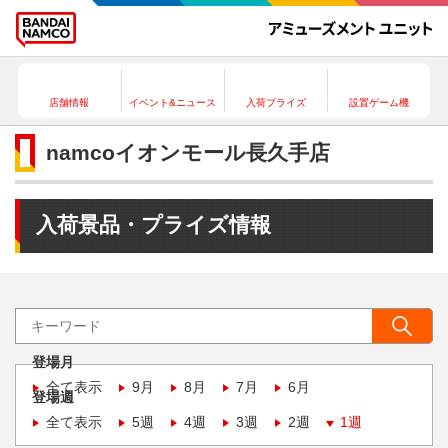
店舗情報
イベント&ニュース
入荷プライズ
設置ゲーム機
namcoイオンモール長久手店
入荷景品・プライズ情報
登場月
全て表示
9月
8月
7月
6月
登場週
全て表示
5週
4週
3週
2週
1週