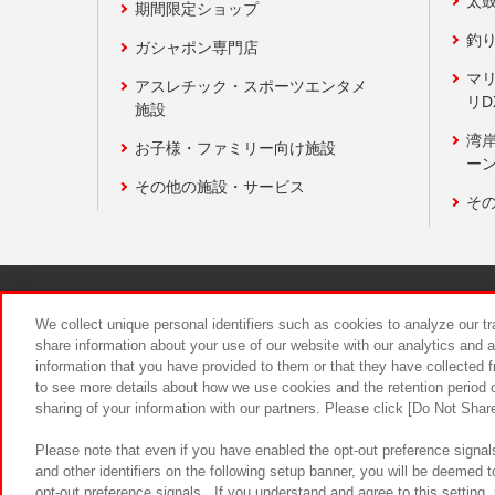
太
期間限定ショップ
釣
ガシャポン専門店
マ
アスレチック・スポーツエンタメ
リD
施設
湾
お子様・ファミリー向け施設
ーン
その他の施設・サービス
そ
関連会社
サステナビリティ
We collect unique personal identifiers such as cookies to analyze our t
share information about your use of our website with our analytics and 
information that you have provided to them or that they have collected f
食品のご提
to see more details about how we use cookies and the retention period o
sharing of your information with our partners. Please click [Do Not Shar
Please note that even if you have enabled the opt-out preference signals
and other identifiers on the following setup banner, you will be deemed 
opt-out preference signals . If you understand and agree to this setting