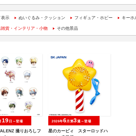
て表示
ぬいぐるみ・クッション
フィギュア・ホビー
キーホ
活雑貨・インテリア・小物
その他景品
19
6
3
月
日～登場
2026年
月第
週～登場
IVALENZ 撮りおろしフ
星のカービィ スターロッドハ