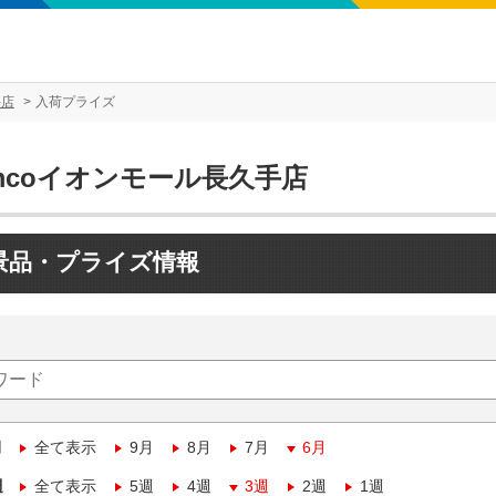
手店
入荷プライズ
mcoイオンモール長久手店
景品・プライズ情報
月
全て表示
9月
8月
7月
6月
週
全て表示
5週
4週
3週
2週
1週