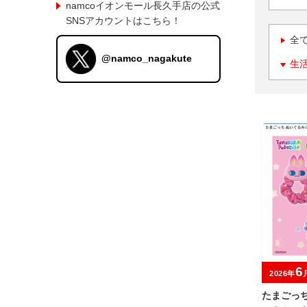
namcoイオンモール長久手店の公式
SNSアカウントはこちら！
全
@namco_nagakute
生
6
2026年
たまごっ