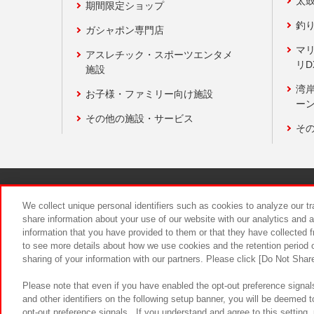
太
期間限定ショップ
釣
ガシャポン専門店
マ
アスレチック・スポーツエンタメ
リD
施設
湾
お子様・ファミリー向け施設
ーン
その他の施設・サービス
そ
関連会社
サステナビリティ
We collect unique personal identifiers such as cookies to analyze our t
share information about your use of our website with our analytics and 
information that you have provided to them or that they have collected f
食品のご提
to see more details about how we use cookies and the retention period o
sharing of your information with our partners. Please click [Do Not Shar
Please note that even if you have enabled the opt-out preference signals
and other identifiers on the following setup banner, you will be deemed 
opt-out preference signals . If you understand and agree to this setting