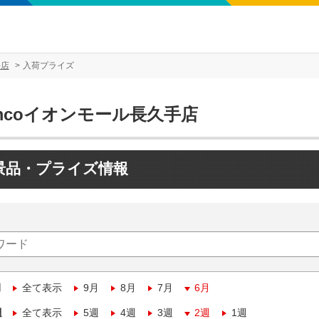
手店
入荷プライズ
mcoイオンモール長久手店
景品・プライズ情報
月
全て表示
9月
8月
7月
6月
週
全て表示
5週
4週
3週
2週
1週