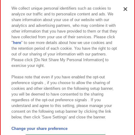
We collect unique personal identifiers such as cookies to
analyze our traffic and to personalize content and ads. We
イベント・キャンペーン
share information about your use of our website with our
analytics and advertising partners, who may combine it with
other information that you have provided to them or that they
have collected from your use of their services. Please click
"
here
" to see more details about how we use cookies and
関連会社
サステナビリティ
サイトポリシー
the retention period of each cookie. You have the right to opt
out of our sharing of your information with our partners.
プライバシーポリシー
ウェブアクセシビリティ方針と検証結果
Please click [Do Not Share My Personal Information] to
exercise your right.
お取引先さまとともに
食品のご提供について
カスタマーハラスメント対応方針
よくあるご質問・お問い合わせ
Please note that even if you have enabled the opt-out
preference signals , if you choose to allow the sharing of
cookies and other identifiers on the following setup banner,
you will be deemed to have consented to the sharing
regardless of the opt-out preference signals . If you
understand and agree to this setting, please manage your
consent on the following setup banner by clicking the link
below, then click 'Save Settings' and close the banner.
©Bandai Namco Amusement Inc.
©Bandai Namco Amusement Lab Inc.
Change your share preference
©Bandai Namco Experience Inc.