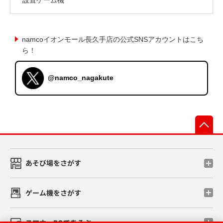
namcoイオンモール長久手店の公式SNSアカウントはこち
ら！
@namco_nagakute
先
あそび場をさがす
ゲーム機をさがす
スマホ・PCであそぶ