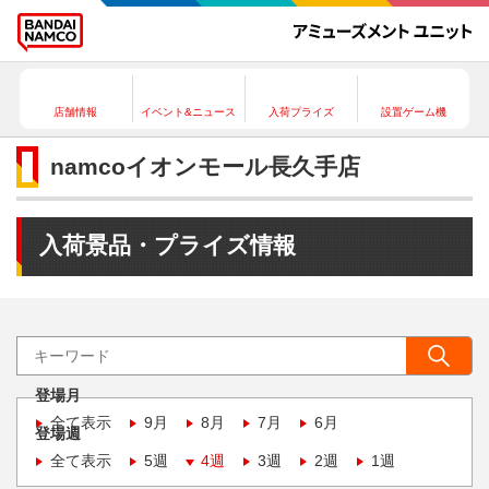
店舗情報
イベント&ニュース
入荷プライズ
設置ゲーム機
namcoイオンモール長久手店
入荷景品・プライズ情報
登場月
全て表示
9月
8月
7月
6月
登場週
全て表示
5週
4週
3週
2週
1週