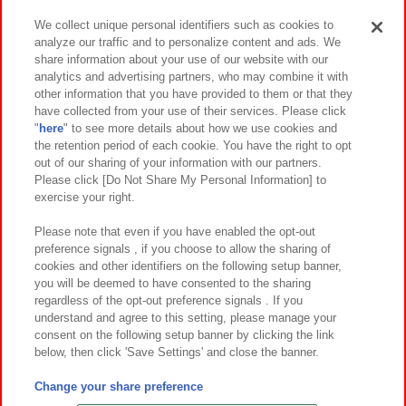
We collect unique personal identifiers such as cookies to
analyze our traffic and to personalize content and ads. We
イベント・キャンペーン
share information about your use of our website with our
analytics and advertising partners, who may combine it with
other information that you have provided to them or that they
have collected from your use of their services. Please click
"
here
" to see more details about how we use cookies and
関連会社
サステナビリティ
サイトポリシー
the retention period of each cookie. You have the right to opt
out of our sharing of your information with our partners.
プライバシーポリシー
ウェブアクセシビリティ方針と検証結果
Please click [Do Not Share My Personal Information] to
exercise your right.
お取引先さまとともに
食品のご提供について
カスタマーハラスメント対応方針
よくあるご質問・お問い合わせ
Please note that even if you have enabled the opt-out
preference signals , if you choose to allow the sharing of
cookies and other identifiers on the following setup banner,
you will be deemed to have consented to the sharing
regardless of the opt-out preference signals . If you
understand and agree to this setting, please manage your
consent on the following setup banner by clicking the link
below, then click 'Save Settings' and close the banner.
©Bandai Namco Amusement Inc.
©Bandai Namco Amusement Lab Inc.
Change your share preference
©Bandai Namco Experience Inc.