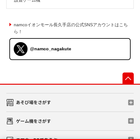
namcoイオンモール長久手店の公式SNSアカウントはこち
ら！
@namco_nagakute
先
あそび場をさがす
ゲーム機をさがす
スマホ・PCであそぶ