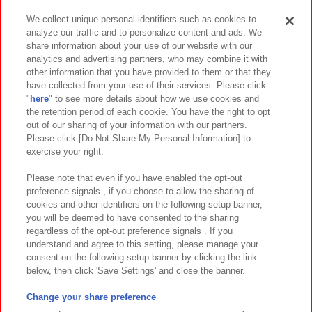
We collect unique personal identifiers such as cookies to
analyze our traffic and to personalize content and ads. We
イベント・キャンペーン
share information about your use of our website with our
analytics and advertising partners, who may combine it with
other information that you have provided to them or that they
have collected from your use of their services. Please click
"
here
" to see more details about how we use cookies and
関連会社
サステナビリティ
サイトポリシー
the retention period of each cookie. You have the right to opt
out of our sharing of your information with our partners.
プライバシーポリシー
ウェブアクセシビリティ方針と検証結果
Please click [Do Not Share My Personal Information] to
exercise your right.
お取引先さまとともに
食品のご提供について
カスタマーハラスメント対応方針
よくあるご質問・お問い合わせ
Please note that even if you have enabled the opt-out
preference signals , if you choose to allow the sharing of
cookies and other identifiers on the following setup banner,
you will be deemed to have consented to the sharing
regardless of the opt-out preference signals . If you
understand and agree to this setting, please manage your
consent on the following setup banner by clicking the link
below, then click 'Save Settings' and close the banner.
©Bandai Namco Amusement Inc.
©Bandai Namco Amusement Lab Inc.
Change your share preference
©Bandai Namco Experience Inc.