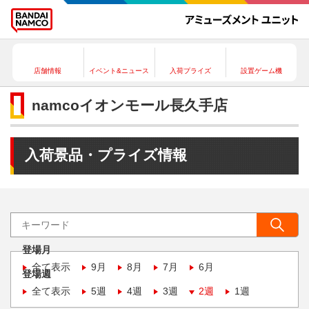
店舗情報
イベント&ニュース
入荷プライズ
設置ゲーム機
namcoイオンモール長久手店
入荷景品・プライズ情報
登場月
全て表示
9月
8月
7月
6月
登場週
全て表示
5週
4週
3週
2週
1週