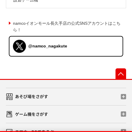
namcoイオンモール長久手店の公式SNSアカウントはこち
ら！
@namco_nagakute
先
あそび場をさがす
ゲーム機をさがす
スマホ・PCであそぶ