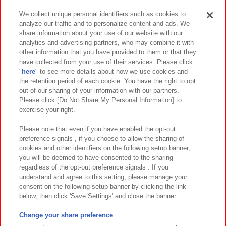
We collect unique personal identifiers such as cookies to
analyze our traffic and to personalize content and ads. We
イベント・キャンペーン
share information about your use of our website with our
analytics and advertising partners, who may combine it with
other information that you have provided to them or that they
have collected from your use of their services. Please click
"
here
" to see more details about how we use cookies and
関連会社
サステナビリティ
サイトポリシー
the retention period of each cookie. You have the right to opt
out of our sharing of your information with our partners.
プライバシーポリシー
ウェブアクセシビリティ方針と検証結果
Please click [Do Not Share My Personal Information] to
exercise your right.
お取引先さまとともに
食品のご提供について
カスタマーハラスメント対応方針
よくあるご質問・お問い合わせ
Please note that even if you have enabled the opt-out
preference signals , if you choose to allow the sharing of
cookies and other identifiers on the following setup banner,
you will be deemed to have consented to the sharing
regardless of the opt-out preference signals . If you
understand and agree to this setting, please manage your
consent on the following setup banner by clicking the link
below, then click 'Save Settings' and close the banner.
©Bandai Namco Amusement Inc.
©Bandai Namco Amusement Lab Inc.
Change your share preference
©Bandai Namco Experience Inc.