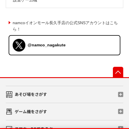
namcoイオンモール長久手店の公式SNSアカウントはこち
ら！
@namco_nagakute
先
あそび場をさがす
ゲーム機をさがす
スマホ・PCであそぶ