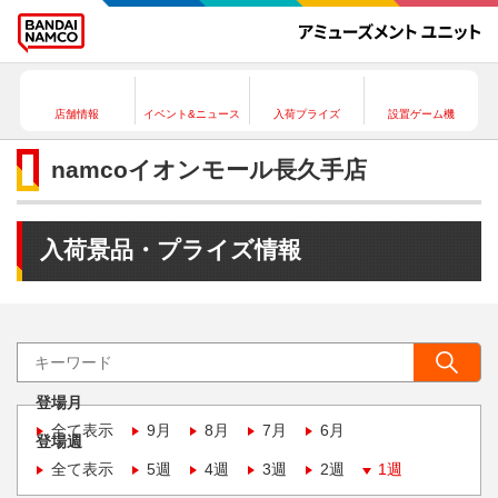
店舗情報
イベント&ニュース
入荷プライズ
設置ゲーム機
namcoイオンモール長久手店
入荷景品・プライズ情報
登場月
全て表示
9月
8月
7月
6月
登場週
全て表示
5週
4週
3週
2週
1週