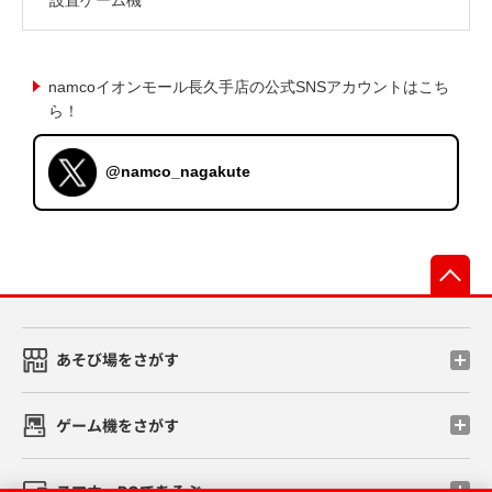
namcoイオンモール長久手店の公式SNSアカウントはこち
ら！
@namco_nagakute
先
あそび場をさがす
ゲーム機をさがす
スマホ・PCであそぶ