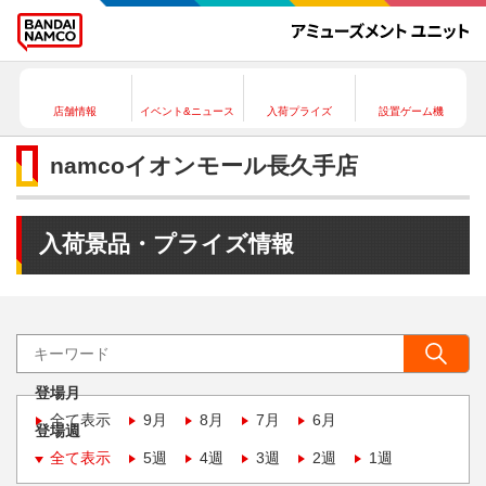
店舗情報
イベント&ニュース
入荷プライズ
設置ゲーム機
namcoイオンモール長久手店
入荷景品・プライズ情報
登場月
全て表示
9月
8月
7月
6月
登場週
全て表示
5週
4週
3週
2週
1週