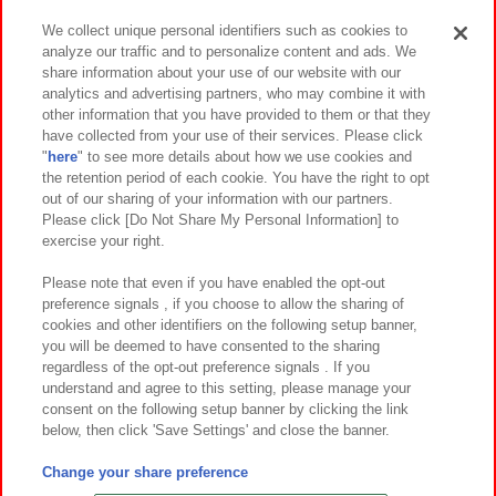
We collect unique personal identifiers such as cookies to
analyze our traffic and to personalize content and ads. We
イベント・キャンペーン
share information about your use of our website with our
analytics and advertising partners, who may combine it with
other information that you have provided to them or that they
have collected from your use of their services. Please click
"
here
" to see more details about how we use cookies and
関連会社
サステナビリティ
サイトポリシー
the retention period of each cookie. You have the right to opt
out of our sharing of your information with our partners.
プライバシーポリシー
ウェブアクセシビリティ方針と検証結果
Please click [Do Not Share My Personal Information] to
exercise your right.
お取引先さまとともに
食品のご提供について
カスタマーハラスメント対応方針
よくあるご質問・お問い合わせ
Please note that even if you have enabled the opt-out
preference signals , if you choose to allow the sharing of
cookies and other identifiers on the following setup banner,
you will be deemed to have consented to the sharing
regardless of the opt-out preference signals . If you
understand and agree to this setting, please manage your
consent on the following setup banner by clicking the link
below, then click 'Save Settings' and close the banner.
©Bandai Namco Amusement Inc.
©Bandai Namco Amusement Lab Inc.
Change your share preference
©Bandai Namco Experience Inc.