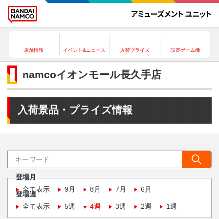
店舗情報
イベント&ニュース
入荷プライズ
設置ゲーム機
namcoイオンモール長久手店
入荷景品・プライズ情報
登場月
全て表示
9月
8月
7月
6月
登場週
全て表示
5週
4週
3週
2週
1週