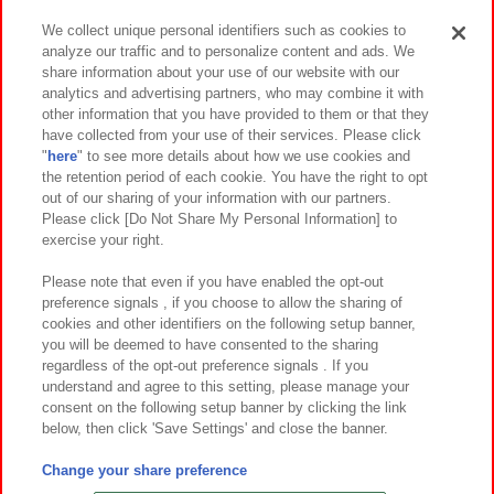
We collect unique personal identifiers such as cookies to
analyze our traffic and to personalize content and ads. We
イベント・キャンペーン
share information about your use of our website with our
analytics and advertising partners, who may combine it with
other information that you have provided to them or that they
have collected from your use of their services. Please click
"
here
" to see more details about how we use cookies and
関連会社
サステナビリティ
サイトポリシー
the retention period of each cookie. You have the right to opt
out of our sharing of your information with our partners.
プライバシーポリシー
ウェブアクセシビリティ方針と検証結果
Please click [Do Not Share My Personal Information] to
exercise your right.
お取引先さまとともに
食品のご提供について
カスタマーハラスメント対応方針
よくあるご質問・お問い合わせ
Please note that even if you have enabled the opt-out
preference signals , if you choose to allow the sharing of
cookies and other identifiers on the following setup banner,
you will be deemed to have consented to the sharing
regardless of the opt-out preference signals . If you
understand and agree to this setting, please manage your
consent on the following setup banner by clicking the link
below, then click 'Save Settings' and close the banner.
©Bandai Namco Amusement Inc.
©Bandai Namco Amusement Lab Inc.
Change your share preference
©Bandai Namco Experience Inc.