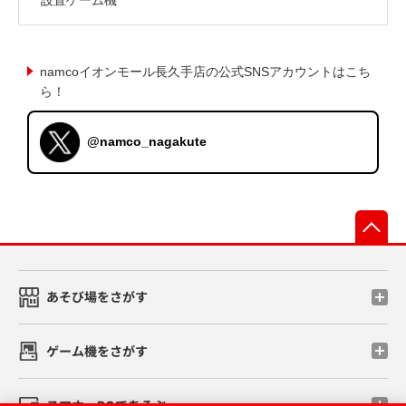
namcoイオンモール長久手店の公式SNSアカウントはこち
ら！
@namco_nagakute
先
あそび場をさがす
ゲーム機をさがす
スマホ・PCであそぶ