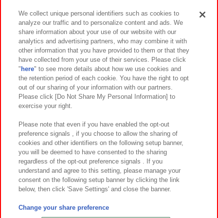
We collect unique personal identifiers such as cookies to
analyze our traffic and to personalize content and ads. We
イベント・キャンペーン
share information about your use of our website with our
analytics and advertising partners, who may combine it with
other information that you have provided to them or that they
have collected from your use of their services. Please click
"
here
" to see more details about how we use cookies and
関連会社
サステナビリティ
サイトポリシー
the retention period of each cookie. You have the right to opt
out of our sharing of your information with our partners.
プライバシーポリシー
ウェブアクセシビリティ方針と検証結果
Please click [Do Not Share My Personal Information] to
exercise your right.
お取引先さまとともに
食品のご提供について
カスタマーハラスメント対応方針
よくあるご質問・お問い合わせ
Please note that even if you have enabled the opt-out
preference signals , if you choose to allow the sharing of
cookies and other identifiers on the following setup banner,
you will be deemed to have consented to the sharing
regardless of the opt-out preference signals . If you
understand and agree to this setting, please manage your
consent on the following setup banner by clicking the link
below, then click 'Save Settings' and close the banner.
©Bandai Namco Amusement Inc.
©Bandai Namco Amusement Lab Inc.
Change your share preference
©Bandai Namco Experience Inc.