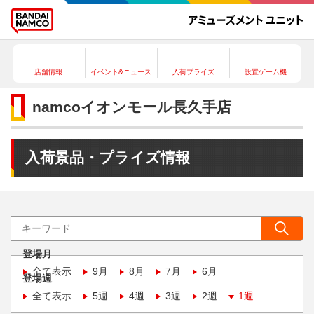
店舗情報
イベント&ニュース
入荷プライズ
設置ゲーム機
namcoイオンモール長久手店
入荷景品・プライズ情報
登場月
全て表示
9月
8月
7月
6月
登場週
全て表示
5週
4週
3週
2週
1週