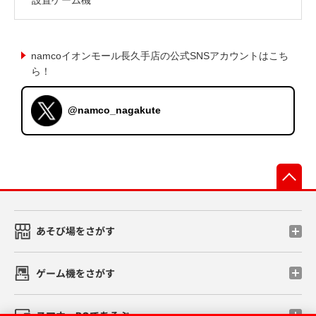
namcoイオンモール長久手店の公式SNSアカウントはこち
ら！
@namco_nagakute
先
あそび場をさがす
ゲーム機をさがす
スマホ・PCであそぶ