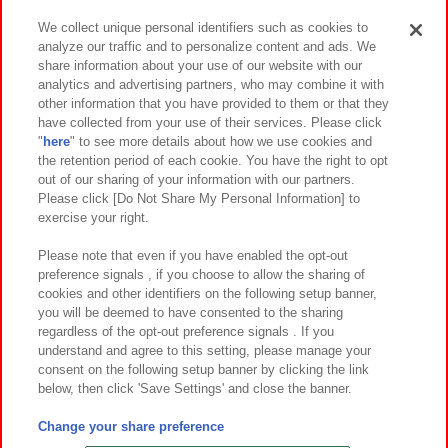
We collect unique personal identifiers such as cookies to
analyze our traffic and to personalize content and ads. We
イベント・キャンペーン
share information about your use of our website with our
analytics and advertising partners, who may combine it with
other information that you have provided to them or that they
have collected from your use of their services. Please click
"
here
" to see more details about how we use cookies and
関連会社
サステナビリティ
サイトポリシー
the retention period of each cookie. You have the right to opt
out of our sharing of your information with our partners.
プライバシーポリシー
ウェブアクセシビリティ方針と検証結果
Please click [Do Not Share My Personal Information] to
exercise your right.
お取引先さまとともに
食品のご提供について
カスタマーハラスメント対応方針
よくあるご質問・お問い合わせ
Please note that even if you have enabled the opt-out
preference signals , if you choose to allow the sharing of
cookies and other identifiers on the following setup banner,
you will be deemed to have consented to the sharing
regardless of the opt-out preference signals . If you
understand and agree to this setting, please manage your
consent on the following setup banner by clicking the link
below, then click 'Save Settings' and close the banner.
©Bandai Namco Amusement Inc.
©Bandai Namco Amusement Lab Inc.
Change your share preference
©Bandai Namco Experience Inc.