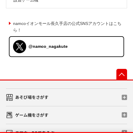
namcoイオンモール長久手店の公式SNSアカウントはこち
ら！
@namco_nagakute
先
あそび場をさがす
ゲーム機をさがす
スマホ・PCであそぶ