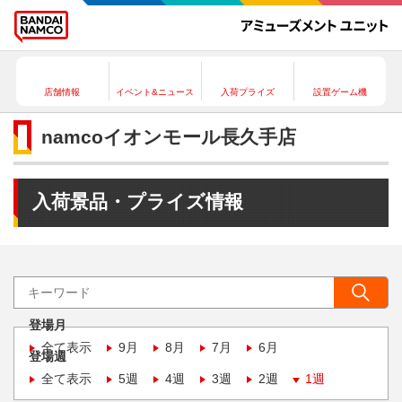
店舗情報
イベント&ニュース
入荷プライズ
設置ゲーム機
namcoイオンモール長久手店
入荷景品・プライズ情報
登場月
全て表示
9月
8月
7月
6月
登場週
全て表示
5週
4週
3週
2週
1週