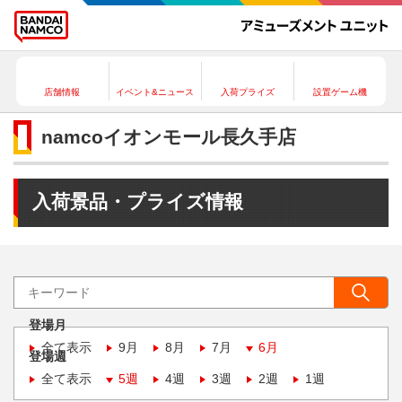
店舗情報
イベント&ニュース
入荷プライズ
設置ゲーム機
namcoイオンモール長久手店
入荷景品・プライズ情報
登場月
全て表示
9月
8月
7月
6月
登場週
全て表示
5週
4週
3週
2週
1週