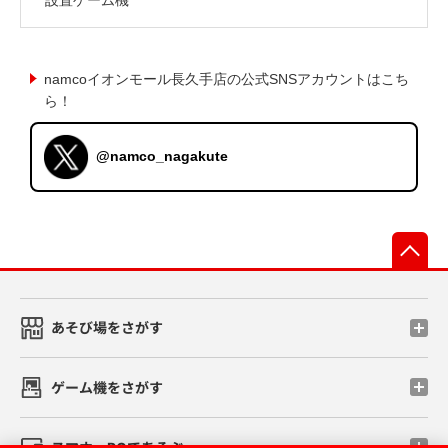
namcoイオンモール長久手店の公式SNSアカウントはこち
ら！
@namco_nagakute
先
あそび場をさがす
ゲーム機をさがす
スマホ・PCであそぶ