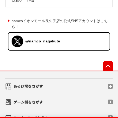
namcoイオンモール長久手店の公式SNSアカウントはこち
ら！
@namco_nagakute
先
あそび場をさがす
ゲーム機をさがす
スマホ・PCであそぶ