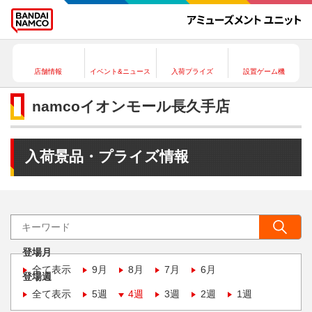
店舗情報
イベント&ニュース
入荷プライズ
設置ゲーム機
namcoイオンモール長久手店
入荷景品・プライズ情報
登場月
全て表示
9月
8月
7月
6月
登場週
全て表示
5週
4週
3週
2週
1週