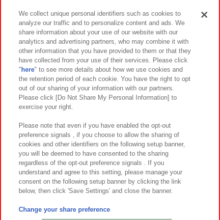
We collect unique personal identifiers such as cookies to
analyze our traffic and to personalize content and ads. We
イベント・キャンペーン
share information about your use of our website with our
analytics and advertising partners, who may combine it with
other information that you have provided to them or that they
have collected from your use of their services. Please click
"
here
" to see more details about how we use cookies and
関連会社
サステナビリティ
サイトポリシー
the retention period of each cookie. You have the right to opt
out of our sharing of your information with our partners.
プライバシーポリシー
ウェブアクセシビリティ方針と検証結果
Please click [Do Not Share My Personal Information] to
exercise your right.
お取引先さまとともに
食品のご提供について
カスタマーハラスメント対応方針
よくあるご質問・お問い合わせ
Please note that even if you have enabled the opt-out
preference signals , if you choose to allow the sharing of
cookies and other identifiers on the following setup banner,
you will be deemed to have consented to the sharing
regardless of the opt-out preference signals . If you
understand and agree to this setting, please manage your
consent on the following setup banner by clicking the link
below, then click 'Save Settings' and close the banner.
©Bandai Namco Amusement Inc.
©Bandai Namco Amusement Lab Inc.
Change your share preference
©Bandai Namco Experience Inc.