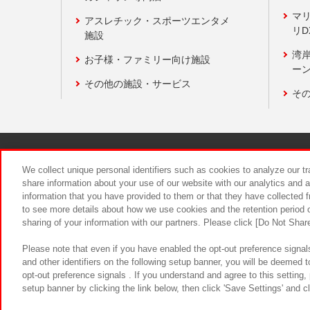
マ
アスレチック・スポーツエンタメ
リD
施設
湾
お子様・ファミリー向け施設
ーン
その他の施設・サービス
そ
関連会社
サステナビリティ
We collect unique personal identifiers such as cookies to analyze our t
share information about your use of our website with our analytics and 
information that you have provided to them or that they have collected f
食品のご提
to see more details about how we use cookies and the retention period o
sharing of your information with our partners. Please click [Do Not Shar
Please note that even if you have enabled the opt-out preference signals
and other identifiers on the following setup banner, you will be deemed 
opt-out preference signals . If you understand and agree to this setting
setup banner by clicking the link below, then click 'Save Settings' and c
©Bandai Namco Amusement Inc.
©Ba