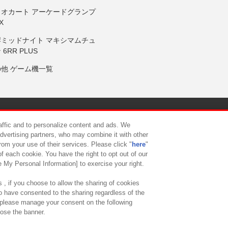
リオカート アーケードグランプ
X
岸ミッドナイト マキシマムチュ
 6RR PLUS
の他 ゲーム機一覧
サイトポリシー
プライバシーポリシー
ウェブアクセシビリティ方
raffic and to personalize content and ads. We
advertising partners, who may combine it with other
rom your use of their services. Please click "
here
"
供について
カスタマーハラスメント対応方針
よくあるご質問・
f each cookie. You have the right to opt out of our
e My Personal Information] to exercise your right.
 , if you choose to allow the sharing of cookies
to have consented to the sharing regardless of the
, please manage your consent on the following
lose the banner.
ndai Namco Amusement Lab Inc.
©Bandai Namco Experience Inc.
©HANAY