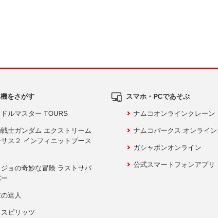
ム機をさがす
スマホ・PCであそぶ
ドルマスター TOURS
ナムコオンラインクレーン
動戦士ガンダム エクストリーム
ナムコパークス オンライ
ーサス２ インフィニットブース
ガシャポンオンライン
公式スマートフォンアプリ
ョジョの奇妙な冒険 ラストサバ
バー
鼓の達人
りスピリッツ