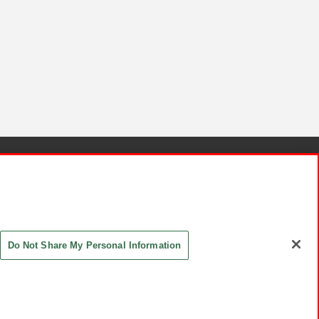
針と検証結果
お取引先さまとともに
お問い合わせ
Do Not Share My Personal Information
ASHIKI Co., Ltd. All Rights Reserved.