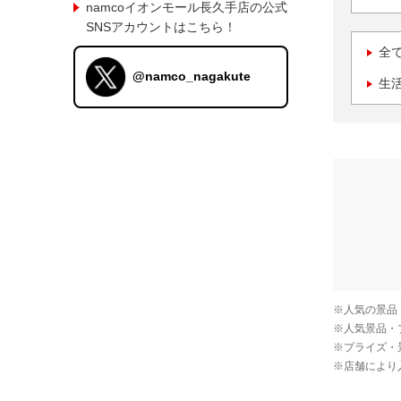
namcoイオンモール長久手店の公式
SNSアカウントはこちら！
全
@namco_nagakute
生