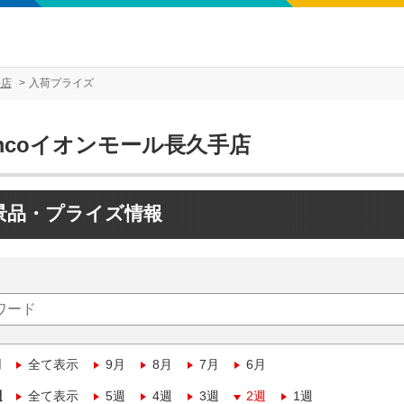
手店
入荷プライズ
mcoイオンモール長久手店
景品・プライズ情報
月
全て表示
9月
8月
7月
6月
週
全て表示
5週
4週
3週
2週
1週