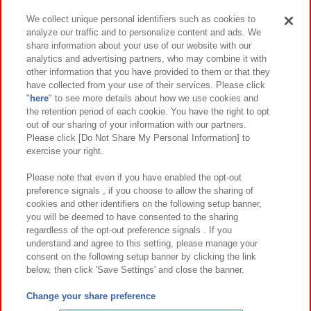
We collect unique personal identifiers such as cookies to
analyze our traffic and to personalize content and ads. We
イベント・キャンペーン
share information about your use of our website with our
analytics and advertising partners, who may combine it with
other information that you have provided to them or that they
have collected from your use of their services. Please click
"
here
" to see more details about how we use cookies and
関連会社
サステナビリティ
サイトポリシー
the retention period of each cookie. You have the right to opt
out of our sharing of your information with our partners.
プライバシーポリシー
ウェブアクセシビリティ方針と検証結果
Please click [Do Not Share My Personal Information] to
exercise your right.
お取引先さまとともに
食品のご提供について
カスタマーハラスメント対応方針
よくあるご質問・お問い合わせ
Please note that even if you have enabled the opt-out
preference signals , if you choose to allow the sharing of
cookies and other identifiers on the following setup banner,
you will be deemed to have consented to the sharing
regardless of the opt-out preference signals . If you
understand and agree to this setting, please manage your
consent on the following setup banner by clicking the link
below, then click 'Save Settings' and close the banner.
©Bandai Namco Amusement Inc.
©Bandai Namco Amusement Lab Inc.
Change your share preference
©Bandai Namco Experience Inc.