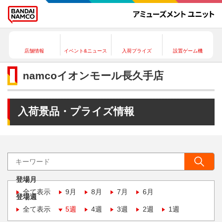
店舗情報
イベント&ニュース
入荷プライズ
設置ゲーム機
namcoイオンモール長久手店
入荷景品・プライズ情報
登場月
全て表示
9月
8月
7月
6月
登場週
全て表示
5週
4週
3週
2週
1週