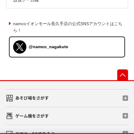
namcoイオンモール長久手店の公式SNSアカウントはこち
ら！
@namco_nagakute
先
あそび場をさがす
ゲーム機をさがす
スマホ・PCであそぶ