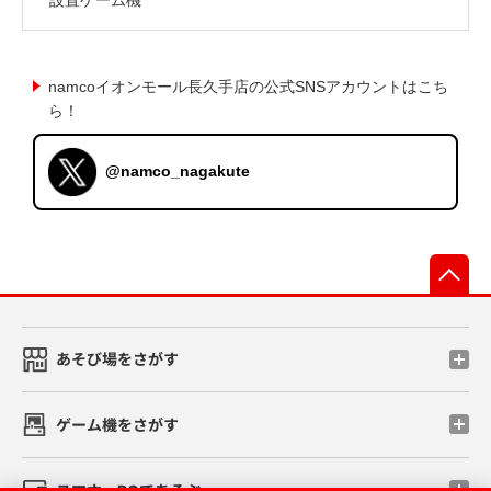
namcoイオンモール長久手店の公式SNSアカウントはこち
ら！
@namco_nagakute
先
あそび場をさがす
ゲーム機をさがす
スマホ・PCであそぶ