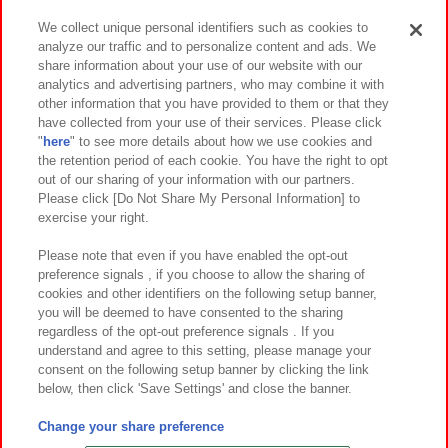
We collect unique personal identifiers such as cookies to
analyze our traffic and to personalize content and ads. We
イベント・キャンペーン
share information about your use of our website with our
analytics and advertising partners, who may combine it with
other information that you have provided to them or that they
have collected from your use of their services. Please click
"
here
" to see more details about how we use cookies and
関連会社
サステナビリティ
サイトポリシー
the retention period of each cookie. You have the right to opt
out of our sharing of your information with our partners.
プライバシーポリシー
ウェブアクセシビリティ方針と検証結果
Please click [Do Not Share My Personal Information] to
exercise your right.
お取引先さまとともに
食品のご提供について
カスタマーハラスメント対応方針
よくあるご質問・お問い合わせ
Please note that even if you have enabled the opt-out
preference signals , if you choose to allow the sharing of
cookies and other identifiers on the following setup banner,
you will be deemed to have consented to the sharing
regardless of the opt-out preference signals . If you
understand and agree to this setting, please manage your
consent on the following setup banner by clicking the link
below, then click 'Save Settings' and close the banner.
©Bandai Namco Amusement Inc.
©Bandai Namco Amusement Lab Inc.
Change your share preference
©Bandai Namco Experience Inc.