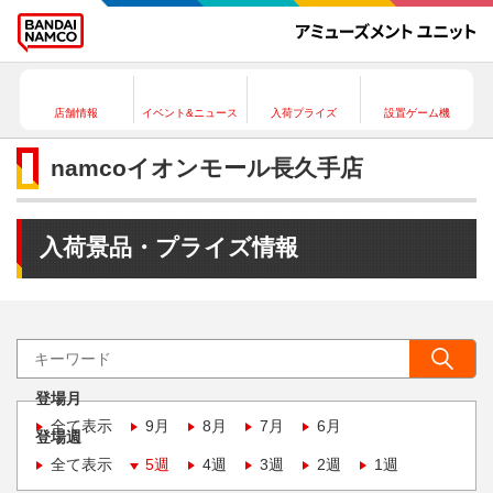
店舗情報
イベント&ニュース
入荷プライズ
設置ゲーム機
namcoイオンモール長久手店
入荷景品・プライズ情報
登場月
全て表示
9月
8月
7月
6月
登場週
全て表示
5週
4週
3週
2週
1週