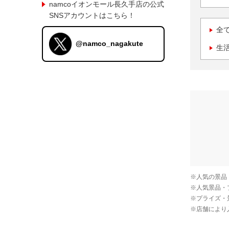
namcoイオンモール長久手店の公式
SNSアカウントはこちら！
全
@namco_nagakute
生