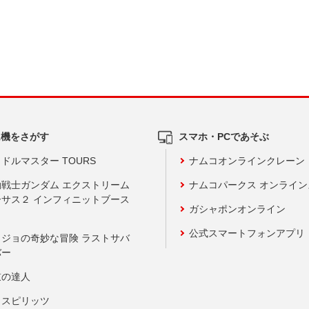
ム機をさがす
スマホ・PCであそぶ
ドルマスター TOURS
ナムコオンラインクレーン
動戦士ガンダム エクストリーム
ナムコパークス オンライ
ーサス２ インフィニットブース
ガシャポンオンライン
公式スマートフォンアプリ
ョジョの奇妙な冒険 ラストサバ
バー
鼓の達人
りスピリッツ