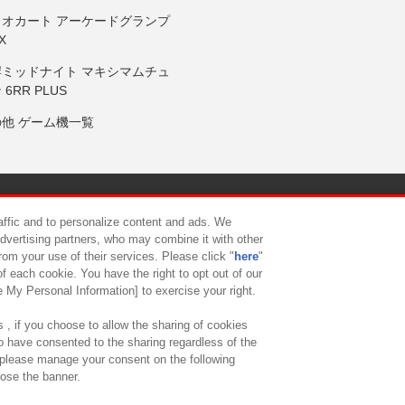
リオカート アーケードグランプ
X
岸ミッドナイト マキシマムチュ
 6RR PLUS
の他 ゲーム機一覧
サイトポリシー
プライバシーポリシー
ウェブアクセシビリティ方
raffic and to personalize content and ads. We
advertising partners, who may combine it with other
rom your use of their services. Please click "
here
"
供について
カスタマーハラスメント対応方針
よくあるご質問・
f each cookie. You have the right to opt out of our
e My Personal Information] to exercise your right.
 , if you choose to allow the sharing of cookies
to have consented to the sharing regardless of the
, please manage your consent on the following
lose the banner.
ndai Namco Amusement Lab Inc.
©Bandai Namco Experience Inc.
©HANAY