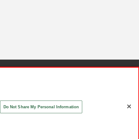
針と検証結果
お取引先さまとともに
お問い合わせ
Do Not Share My Personal Information
ASHIKI Co., Ltd. All Rights Reserved.