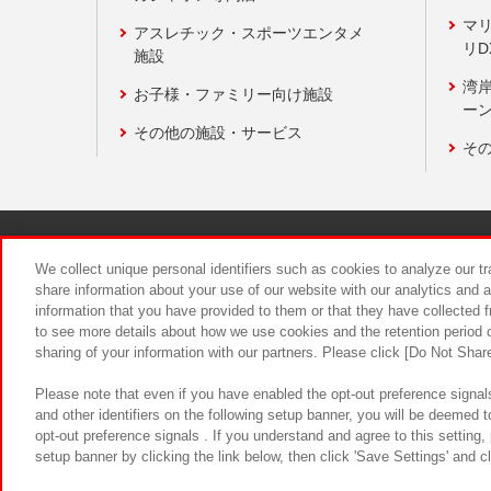
マ
アスレチック・スポーツエンタメ
リD
施設
湾
お子様・ファミリー向け施設
ーン
その他の施設・サービス
そ
関連会社
サステナビリティ
We collect unique personal identifiers such as cookies to analyze our t
share information about your use of our website with our analytics and 
information that you have provided to them or that they have collected f
食品のご提
to see more details about how we use cookies and the retention period o
sharing of your information with our partners. Please click [Do Not Shar
Please note that even if you have enabled the opt-out preference signals
and other identifiers on the following setup banner, you will be deemed 
opt-out preference signals . If you understand and agree to this setting
setup banner by clicking the link below, then click 'Save Settings' and c
©Bandai Namco Amusement Inc.
©Ba