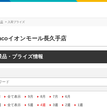
手店
入荷プライズ
mcoイオンモール長久手店
景品・プライズ情報
月
全て表示
9月
8月
7月
6月
週
全て表示
5週
4週
3週
2週
1週