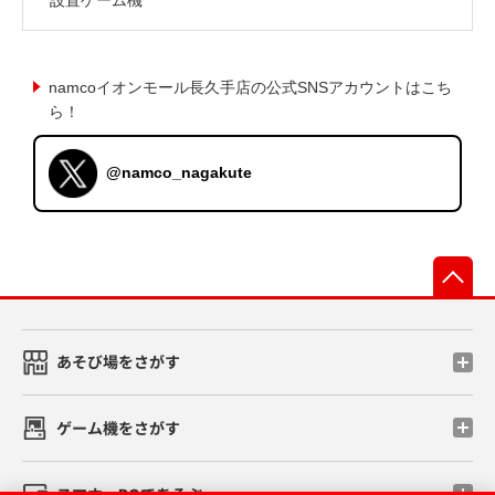
namcoイオンモール長久手店の公式SNSアカウントはこち
ら！
@namco_nagakute
先
あそび場をさがす
ゲーム機をさがす
スマホ・PCであそぶ