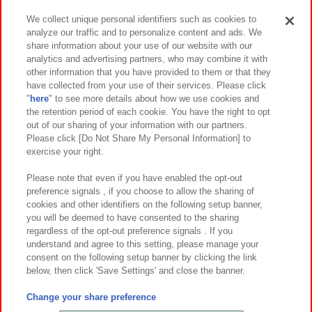
We collect unique personal identifiers such as cookies to
analyze our traffic and to personalize content and ads. We
イベント・キャンペーン
share information about your use of our website with our
analytics and advertising partners, who may combine it with
other information that you have provided to them or that they
have collected from your use of their services. Please click
"
here
" to see more details about how we use cookies and
関連会社
サステナビリティ
サイトポリシー
the retention period of each cookie. You have the right to opt
out of our sharing of your information with our partners.
プライバシーポリシー
ウェブアクセシビリティ方針と検証結果
Please click [Do Not Share My Personal Information] to
exercise your right.
お取引先さまとともに
食品のご提供について
カスタマーハラスメント対応方針
よくあるご質問・お問い合わせ
Please note that even if you have enabled the opt-out
preference signals , if you choose to allow the sharing of
cookies and other identifiers on the following setup banner,
you will be deemed to have consented to the sharing
regardless of the opt-out preference signals . If you
understand and agree to this setting, please manage your
consent on the following setup banner by clicking the link
below, then click 'Save Settings' and close the banner.
©Bandai Namco Amusement Inc.
©Bandai Namco Amusement Lab Inc.
Change your share preference
©Bandai Namco Experience Inc.