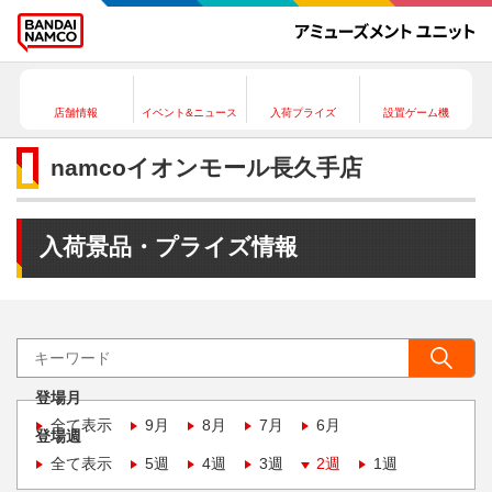
店舗情報
イベント&ニュース
入荷プライズ
設置ゲーム機
namcoイオンモール長久手店
入荷景品・プライズ情報
登場月
全て表示
9月
8月
7月
6月
登場週
全て表示
5週
4週
3週
2週
1週