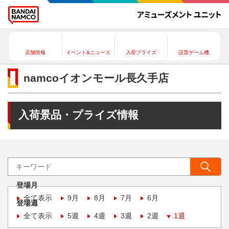
店舗情報
イベント&ニュース
入荷プライズ
設置ゲーム機
namcoイオンモール長久手店
入荷景品・プライズ情報
登場月
全て表示
9月
8月
7月
6月
登場週
全て表示
5週
4週
3週
2週
1週