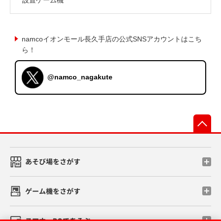
namcoイオンモール長久手店の公式SNSアカウントはこち
ら！
@namco_nagakute
先
あそび場をさがす
ゲーム機をさがす
スマホ・PCであそぶ