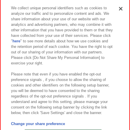
We collect unique personal identifiers such as cookies to
analyze our traffic and to personalize content and ads. We
イベント・キャンペーン
share information about your use of our website with our
analytics and advertising partners, who may combine it with
other information that you have provided to them or that they
have collected from your use of their services. Please click
"
here
" to see more details about how we use cookies and
関連会社
サステナビリティ
サイトポリシー
the retention period of each cookie. You have the right to opt
out of our sharing of your information with our partners.
プライバシーポリシー
ウェブアクセシビリティ方針と検証結果
Please click [Do Not Share My Personal Information] to
exercise your right.
お取引先さまとともに
食品のご提供について
カスタマーハラスメント対応方針
よくあるご質問・お問い合わせ
Please note that even if you have enabled the opt-out
preference signals , if you choose to allow the sharing of
cookies and other identifiers on the following setup banner,
you will be deemed to have consented to the sharing
regardless of the opt-out preference signals . If you
understand and agree to this setting, please manage your
consent on the following setup banner by clicking the link
below, then click 'Save Settings' and close the banner.
©Bandai Namco Amusement Inc.
©Bandai Namco Amusement Lab Inc.
Change your share preference
©Bandai Namco Experience Inc.