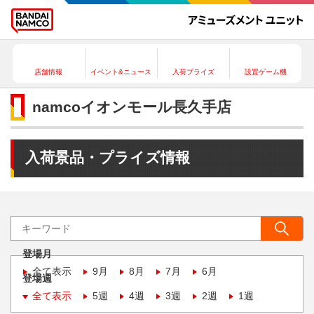
店舗情報
イベント&ニュース
入荷プライズ
設置ゲーム機
namcoイオンモール長久手店
入荷景品・プライズ情報
登場月
全て表示
9月
8月
7月
6月
登場週
全て表示
5週
4週
3週
2週
1週