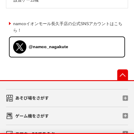
namcoイオンモール長久手店の公式SNSアカウントはこち
ら！
@namco_nagakute
先
あそび場をさがす
ゲーム機をさがす
スマホ・PCであそぶ