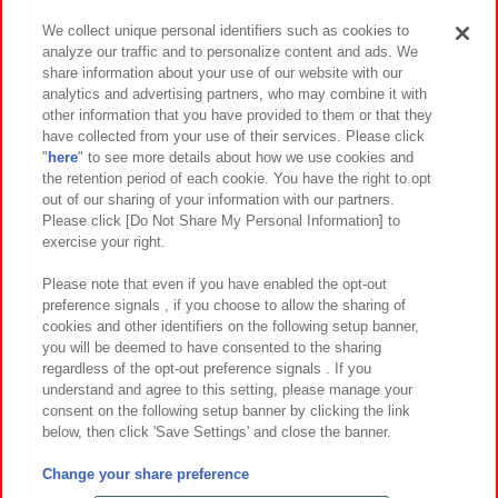
We collect unique personal identifiers such as cookies to
analyze our traffic and to personalize content and ads. We
イベント・キャンペーン
share information about your use of our website with our
analytics and advertising partners, who may combine it with
other information that you have provided to them or that they
have collected from your use of their services. Please click
"
here
" to see more details about how we use cookies and
関連会社
サステナビリティ
サイトポリシー
the retention period of each cookie. You have the right to opt
out of our sharing of your information with our partners.
プライバシーポリシー
ウェブアクセシビリティ方針と検証結果
Please click [Do Not Share My Personal Information] to
exercise your right.
お取引先さまとともに
食品のご提供について
カスタマーハラスメント対応方針
よくあるご質問・お問い合わせ
Please note that even if you have enabled the opt-out
preference signals , if you choose to allow the sharing of
cookies and other identifiers on the following setup banner,
you will be deemed to have consented to the sharing
regardless of the opt-out preference signals . If you
understand and agree to this setting, please manage your
consent on the following setup banner by clicking the link
below, then click 'Save Settings' and close the banner.
©Bandai Namco Amusement Inc.
©Bandai Namco Amusement Lab Inc.
Change your share preference
©Bandai Namco Experience Inc.