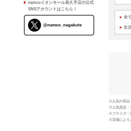
namcoイオンモール長久手店の公式
SNSアカウントはこちら！
全
@namco_nagakute
生