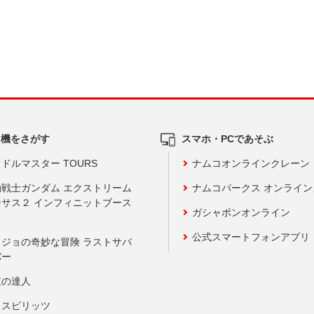
ム機をさがす
スマホ・PCであそぶ
ドルマスター TOURS
ナムコオンラインクレーン
動戦士ガンダム エクストリーム
ナムコパークス オンライ
ーサス２ インフィニットブース
ガシャポンオンライン
公式スマートフォンアプリ
ョジョの奇妙な冒険 ラストサバ
バー
鼓の達人
りスピリッツ