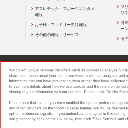
マ
アスレチック・スポーツエンタメ
リD
施設
湾
お子様・ファミリー向け施設
ーン
その他の施設・サービス
そ
関連会社
サステナビリティ
We collect unique personal identifiers such as cookies to analyze our t
share information about your use of our website with our analytics and 
information that you have provided to them or that they have collected f
食品のご提
to see more details about how we use cookies and the retention period o
sharing of your information with our partners. Please click [Do Not Shar
Please note that even if you have enabled the opt-out preference signals
and other identifiers on the following setup banner, you will be deemed 
opt-out preference signals . If you understand and agree to this setting
setup banner by clicking the link below, then click 'Save Settings' and c
©Bandai Namco Amusement Inc.
©Ba