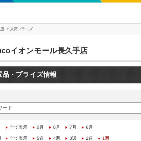
手店
入荷プライズ
mcoイオンモール長久手店
景品・プライズ情報
月
全て表示
9月
8月
7月
6月
週
全て表示
5週
4週
3週
2週
1週