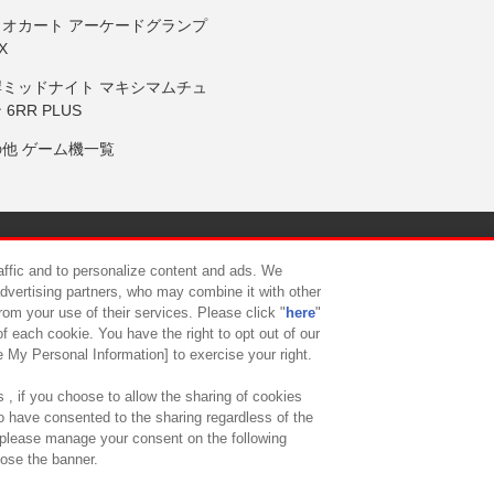
リオカート アーケードグランプ
X
岸ミッドナイト マキシマムチュ
 6RR PLUS
の他 ゲーム機一覧
サイトポリシー
プライバシーポリシー
ウェブアクセシビリティ方
raffic and to personalize content and ads. We
advertising partners, who may combine it with other
rom your use of their services. Please click "
here
"
供について
カスタマーハラスメント対応方針
よくあるご質問・
f each cookie. You have the right to opt out of our
e My Personal Information] to exercise your right.
 , if you choose to allow the sharing of cookies
to have consented to the sharing regardless of the
, please manage your consent on the following
lose the banner.
ndai Namco Amusement Lab Inc.
©Bandai Namco Experience Inc.
©HANAY