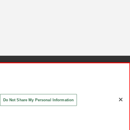
針と検証結果
お取引先さまとともに
お問い合わせ
Do Not Share My Personal Information
ASHIKI Co., Ltd. All Rights Reserved.