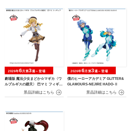
6
3
6
3
2026年
月第
週～登場
2026年
月第
週～登場
劇場版 魔法少女まどか☆マギカ〈ワ
僕のヒーローアカデミア GLITTER&
ルプルギスの廻天〉 巴マミ フィギュ
GLAMOURS-NEJIRE HADO-Ⅱ
ア