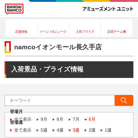
店舗情報
イベント&ニュース
入荷プライズ
設置ゲーム機
namcoイオンモール長久手店
入荷景品・プライズ情報
登場月
全て表示
9月
8月
7月
6月
登場週
全て表示
5週
4週
3週
2週
1週