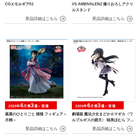
CGエモルギア01
VS AMBIVALENZ 撮りおろしアクリ
ルスタンド
6
3
6
3
2026年
月第
週～登場
2026年
月第
週～登場
薬屋のひとりごと 猫猫 フィギュア～
劇場版 魔法少女まどか☆マギカ〈ワ
月精～
ルプルギスの廻天〉 暁美ほむら フィ
ギュア