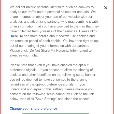
We collect unique personal identifiers such as cookies to
analyze our traffic and to personalize content and ads. We
イベント・キャンペーン
share information about your use of our website with our
analytics and advertising partners, who may combine it with
other information that you have provided to them or that they
have collected from your use of their services. Please click
"
here
" to see more details about how we use cookies and
関連会社
サステナビリティ
サイトポリシー
the retention period of each cookie. You have the right to opt
out of our sharing of your information with our partners.
プライバシーポリシー
ウェブアクセシビリティ方針と検証結果
Please click [Do Not Share My Personal Information] to
exercise your right.
お取引先さまとともに
食品のご提供について
カスタマーハラスメント対応方針
よくあるご質問・お問い合わせ
Please note that even if you have enabled the opt-out
preference signals , if you choose to allow the sharing of
cookies and other identifiers on the following setup banner,
you will be deemed to have consented to the sharing
regardless of the opt-out preference signals . If you
understand and agree to this setting, please manage your
consent on the following setup banner by clicking the link
below, then click 'Save Settings' and close the banner.
©Bandai Namco Amusement Inc.
©Bandai Namco Amusement Lab Inc.
Change your share preference
©Bandai Namco Experience Inc.