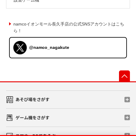
namcoイオンモール長久手店の公式SNSアカウントはこち
ら！
@namco_nagakute
先
あそび場をさがす
ゲーム機をさがす
スマホ・PCであそぶ