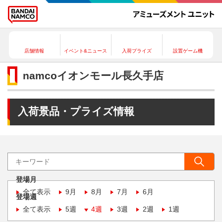
店舗情報
イベント&ニュース
入荷プライズ
設置ゲーム機
namcoイオンモール長久手店
入荷景品・プライズ情報
登場月
全て表示
9月
8月
7月
6月
登場週
全て表示
5週
4週
3週
2週
1週