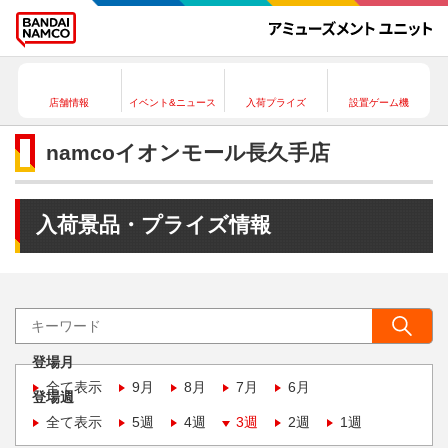
店舗情報
イベント&ニュース
入荷プライズ
設置ゲーム機
namcoイオンモール長久手店
入荷景品・プライズ情報
登場月
全て表示
9月
8月
7月
6月
登場週
全て表示
5週
4週
3週
2週
1週