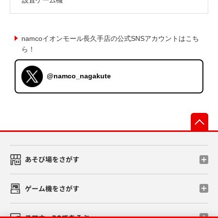
namcoイオンモール長久手店の公式SNSアカウントはこち
ら！
@namco_nagakute
先
あそび場をさがす
ゲーム機をさがす
スマホ・PCであそぶ