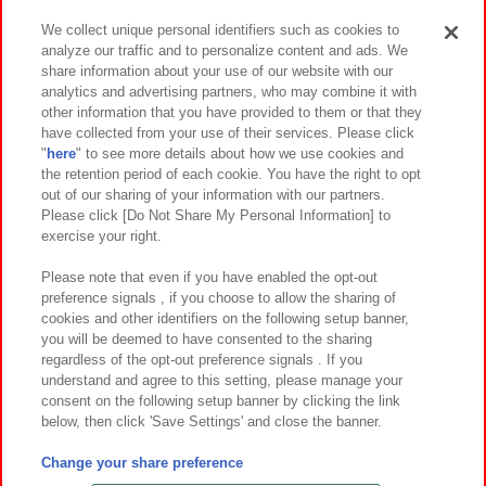
We collect unique personal identifiers such as cookies to
analyze our traffic and to personalize content and ads. We
イベント・キャンペーン
share information about your use of our website with our
analytics and advertising partners, who may combine it with
other information that you have provided to them or that they
have collected from your use of their services. Please click
"
here
" to see more details about how we use cookies and
関連会社
サステナビリティ
サイトポリシー
the retention period of each cookie. You have the right to opt
out of our sharing of your information with our partners.
プライバシーポリシー
ウェブアクセシビリティ方針と検証結果
Please click [Do Not Share My Personal Information] to
exercise your right.
お取引先さまとともに
食品のご提供について
カスタマーハラスメント対応方針
よくあるご質問・お問い合わせ
Please note that even if you have enabled the opt-out
preference signals , if you choose to allow the sharing of
cookies and other identifiers on the following setup banner,
you will be deemed to have consented to the sharing
regardless of the opt-out preference signals . If you
understand and agree to this setting, please manage your
consent on the following setup banner by clicking the link
below, then click 'Save Settings' and close the banner.
©Bandai Namco Amusement Inc.
©Bandai Namco Amusement Lab Inc.
Change your share preference
©Bandai Namco Experience Inc.