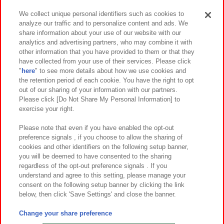
We collect unique personal identifiers such as cookies to
analyze our traffic and to personalize content and ads. We
イベント・キャンペーン
share information about your use of our website with our
analytics and advertising partners, who may combine it with
other information that you have provided to them or that they
have collected from your use of their services. Please click
"
here
" to see more details about how we use cookies and
関連会社
サステナビリティ
サイトポリシー
the retention period of each cookie. You have the right to opt
out of our sharing of your information with our partners.
プライバシーポリシー
ウェブアクセシビリティ方針と検証結果
Please click [Do Not Share My Personal Information] to
exercise your right.
お取引先さまとともに
食品のご提供について
カスタマーハラスメント対応方針
よくあるご質問・お問い合わせ
Please note that even if you have enabled the opt-out
preference signals , if you choose to allow the sharing of
cookies and other identifiers on the following setup banner,
you will be deemed to have consented to the sharing
regardless of the opt-out preference signals . If you
understand and agree to this setting, please manage your
consent on the following setup banner by clicking the link
below, then click 'Save Settings' and close the banner.
©Bandai Namco Amusement Inc.
©Bandai Namco Amusement Lab Inc.
Change your share preference
©Bandai Namco Experience Inc.