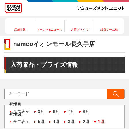
店舗情報
イベント&ニュース
入荷プライズ
設置ゲーム機
namcoイオンモール長久手店
入荷景品・プライズ情報
登場月
全て表示
9月
8月
7月
6月
登場週
全て表示
5週
4週
3週
2週
1週