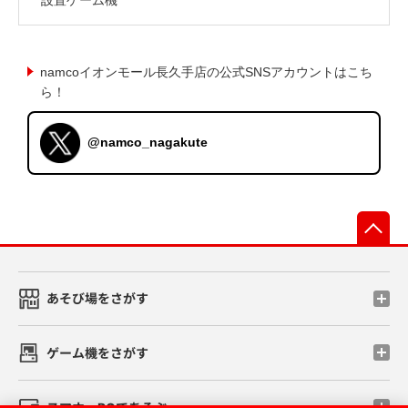
namcoイオンモール長久手店の公式SNSアカウントはこち
ら！
@namco_nagakute
先
あそび場をさがす
ゲーム機をさがす
スマホ・PCであそぶ