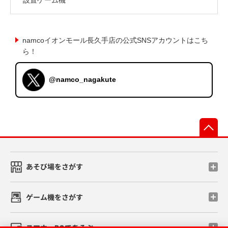
namcoイオンモール長久手店の公式SNSアカウントはこち
ら！
@namco_nagakute
先
あそび場をさがす
ゲーム機をさがす
スマホ・PCであそぶ