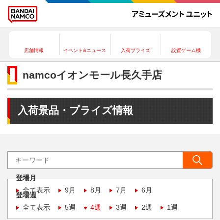
店舗情報
イベント&ニュース
入荷プライズ
設置ゲーム機
namcoイオンモール長久手店
入荷景品・プライズ情報
登場月
全て表示
9月
8月
7月
6月
登場週
全て表示
5週
4週
3週
2週
1週