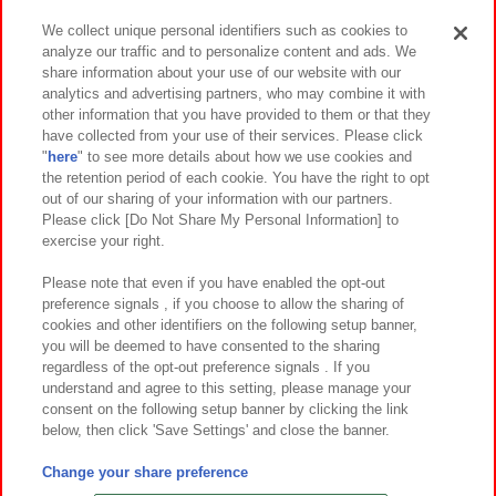
We collect unique personal identifiers such as cookies to
analyze our traffic and to personalize content and ads. We
イベント・キャンペーン
share information about your use of our website with our
analytics and advertising partners, who may combine it with
other information that you have provided to them or that they
have collected from your use of their services. Please click
"
here
" to see more details about how we use cookies and
関連会社
サステナビリティ
サイトポリシー
the retention period of each cookie. You have the right to opt
out of our sharing of your information with our partners.
プライバシーポリシー
ウェブアクセシビリティ方針と検証結果
Please click [Do Not Share My Personal Information] to
exercise your right.
お取引先さまとともに
食品のご提供について
カスタマーハラスメント対応方針
よくあるご質問・お問い合わせ
Please note that even if you have enabled the opt-out
preference signals , if you choose to allow the sharing of
cookies and other identifiers on the following setup banner,
you will be deemed to have consented to the sharing
regardless of the opt-out preference signals . If you
understand and agree to this setting, please manage your
consent on the following setup banner by clicking the link
below, then click 'Save Settings' and close the banner.
©Bandai Namco Amusement Inc.
©Bandai Namco Amusement Lab Inc.
Change your share preference
©Bandai Namco Experience Inc.