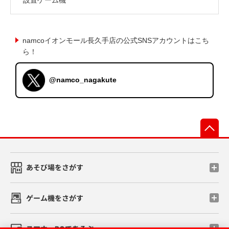
namcoイオンモール長久手店の公式SNSアカウントはこち
ら！
@namco_nagakute
先
あそび場をさがす
ゲーム機をさがす
スマホ・PCであそぶ