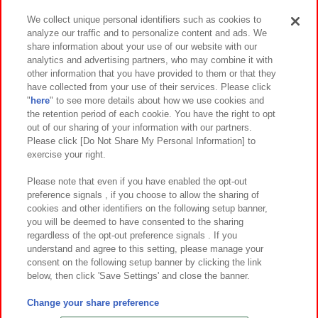
We collect unique personal identifiers such as cookies to
analyze our traffic and to personalize content and ads. We
イベント・キャンペーン
share information about your use of our website with our
analytics and advertising partners, who may combine it with
other information that you have provided to them or that they
have collected from your use of their services. Please click
"
here
" to see more details about how we use cookies and
関連会社
サステナビリティ
サイトポリシー
the retention period of each cookie. You have the right to opt
out of our sharing of your information with our partners.
プライバシーポリシー
ウェブアクセシビリティ方針と検証結果
Please click [Do Not Share My Personal Information] to
exercise your right.
お取引先さまとともに
食品のご提供について
カスタマーハラスメント対応方針
よくあるご質問・お問い合わせ
Please note that even if you have enabled the opt-out
preference signals , if you choose to allow the sharing of
cookies and other identifiers on the following setup banner,
you will be deemed to have consented to the sharing
regardless of the opt-out preference signals . If you
understand and agree to this setting, please manage your
consent on the following setup banner by clicking the link
below, then click 'Save Settings' and close the banner.
©Bandai Namco Amusement Inc.
©Bandai Namco Amusement Lab Inc.
Change your share preference
©Bandai Namco Experience Inc.