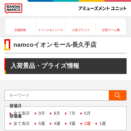
店舗情報
イベント&ニュース
入荷プライズ
設置ゲーム機
namcoイオンモール長久手店
入荷景品・プライズ情報
登場月
全て表示
9月
8月
7月
6月
登場週
全て表示
5週
4週
3週
2週
1週