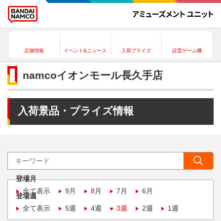
店舗情報
イベント&ニュース
入荷プライズ
設置ゲーム機
namcoイオンモール長久手店
入荷景品・プライズ情報
登場月
全て表示
9月
8月
7月
6月
登場週
全て表示
5週
4週
3週
2週
1週