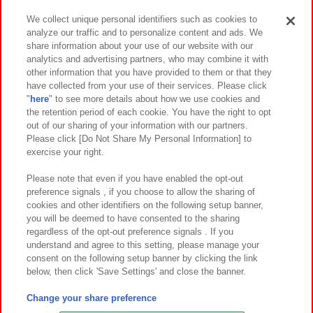
We collect unique personal identifiers such as cookies to
analyze our traffic and to personalize content and ads. We
イベント・キャンペーン
share information about your use of our website with our
analytics and advertising partners, who may combine it with
other information that you have provided to them or that they
have collected from your use of their services. Please click
"
here
" to see more details about how we use cookies and
関連会社
サステナビリティ
サイトポリシー
the retention period of each cookie. You have the right to opt
out of our sharing of your information with our partners.
プライバシーポリシー
ウェブアクセシビリティ方針と検証結果
Please click [Do Not Share My Personal Information] to
exercise your right.
お取引先さまとともに
食品のご提供について
カスタマーハラスメント対応方針
よくあるご質問・お問い合わせ
Please note that even if you have enabled the opt-out
preference signals , if you choose to allow the sharing of
cookies and other identifiers on the following setup banner,
you will be deemed to have consented to the sharing
regardless of the opt-out preference signals . If you
understand and agree to this setting, please manage your
consent on the following setup banner by clicking the link
below, then click 'Save Settings' and close the banner.
©Bandai Namco Amusement Inc.
©Bandai Namco Amusement Lab Inc.
Change your share preference
©Bandai Namco Experience Inc.