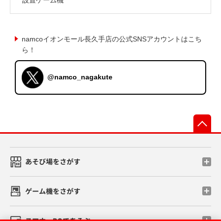
namcoイオンモール長久手店の公式SNSアカウントはこち
ら！
@namco_nagakute
先
あそび場をさがす
ゲーム機をさがす
スマホ・PCであそぶ