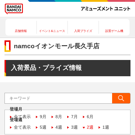
店舗情報
イベント&ニュース
入荷プライズ
設置ゲーム機
namcoイオンモール長久手店
入荷景品・プライズ情報
登場月
全て表示
9月
8月
7月
6月
登場週
全て表示
5週
4週
3週
2週
1週