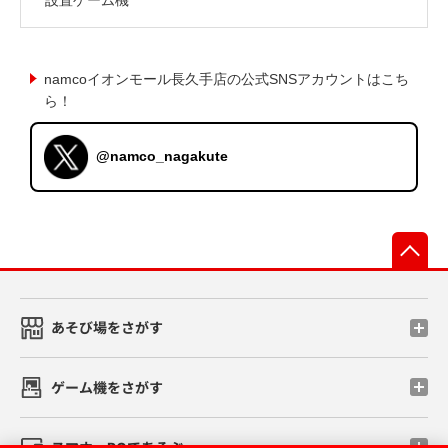
namcoイオンモール長久手店の公式SNSアカウントはこち
ら！
@namco_nagakute
先
あそび場をさがす
ゲーム機をさがす
スマホ・PCであそぶ