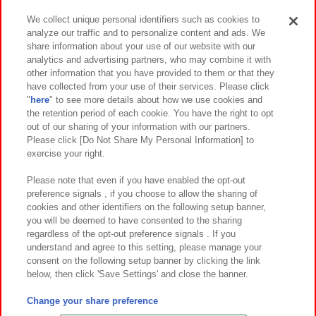
We collect unique personal identifiers such as cookies to
analyze our traffic and to personalize content and ads. We
イベント・キャンペーン
share information about your use of our website with our
analytics and advertising partners, who may combine it with
other information that you have provided to them or that they
have collected from your use of their services. Please click
"
here
" to see more details about how we use cookies and
関連会社
サステナビリティ
サイトポリシー
the retention period of each cookie. You have the right to opt
out of our sharing of your information with our partners.
プライバシーポリシー
ウェブアクセシビリティ方針と検証結果
Please click [Do Not Share My Personal Information] to
exercise your right.
お取引先さまとともに
食品のご提供について
カスタマーハラスメント対応方針
よくあるご質問・お問い合わせ
Please note that even if you have enabled the opt-out
preference signals , if you choose to allow the sharing of
cookies and other identifiers on the following setup banner,
you will be deemed to have consented to the sharing
regardless of the opt-out preference signals . If you
understand and agree to this setting, please manage your
consent on the following setup banner by clicking the link
below, then click 'Save Settings' and close the banner.
©Bandai Namco Amusement Inc.
©Bandai Namco Amusement Lab Inc.
Change your share preference
©Bandai Namco Experience Inc.