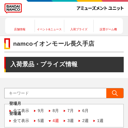
店舗情報
イベント&ニュース
入荷プライズ
設置ゲーム機
namcoイオンモール長久手店
入荷景品・プライズ情報
登場月
全て表示
9月
8月
7月
6月
登場週
全て表示
5週
4週
3週
2週
1週