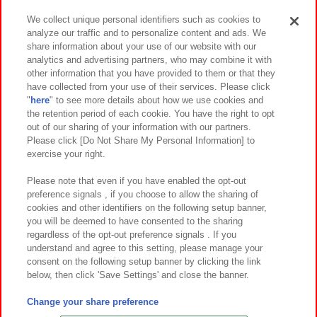
We collect unique personal identifiers such as cookies to
analyze our traffic and to personalize content and ads. We
イベント・キャンペーン
share information about your use of our website with our
analytics and advertising partners, who may combine it with
other information that you have provided to them or that they
have collected from your use of their services. Please click
"
here
" to see more details about how we use cookies and
関連会社
サステナビリティ
サイトポリシー
the retention period of each cookie. You have the right to opt
out of our sharing of your information with our partners.
プライバシーポリシー
ウェブアクセシビリティ方針と検証結果
Please click [Do Not Share My Personal Information] to
exercise your right.
お取引先さまとともに
食品のご提供について
カスタマーハラスメント対応方針
よくあるご質問・お問い合わせ
Please note that even if you have enabled the opt-out
preference signals , if you choose to allow the sharing of
cookies and other identifiers on the following setup banner,
you will be deemed to have consented to the sharing
regardless of the opt-out preference signals . If you
understand and agree to this setting, please manage your
consent on the following setup banner by clicking the link
below, then click 'Save Settings' and close the banner.
©Bandai Namco Amusement Inc.
©Bandai Namco Amusement Lab Inc.
Change your share preference
©Bandai Namco Experience Inc.