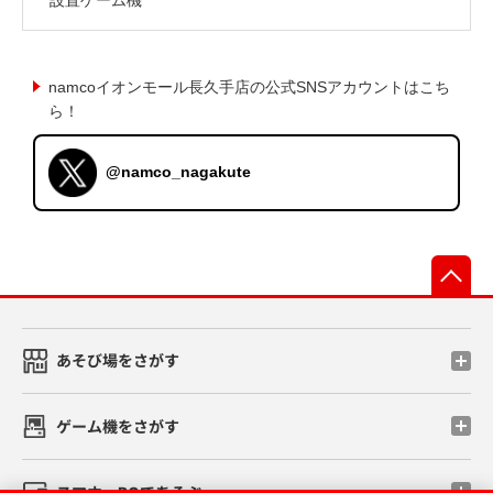
namcoイオンモール長久手店の公式SNSアカウントはこち
ら！
@namco_nagakute
先
あそび場をさがす
ゲーム機をさがす
スマホ・PCであそぶ