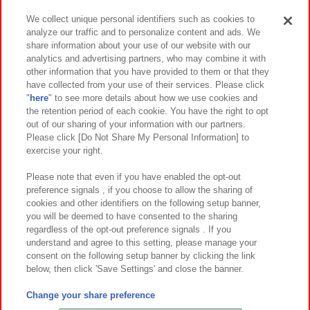
We collect unique personal identifiers such as cookies to
analyze our traffic and to personalize content and ads. We
イベント・キャンペーン
share information about your use of our website with our
analytics and advertising partners, who may combine it with
other information that you have provided to them or that they
have collected from your use of their services. Please click
"
here
" to see more details about how we use cookies and
関連会社
サステナビリティ
サイトポリシー
the retention period of each cookie. You have the right to opt
out of our sharing of your information with our partners.
プライバシーポリシー
ウェブアクセシビリティ方針と検証結果
Please click [Do Not Share My Personal Information] to
exercise your right.
お取引先さまとともに
食品のご提供について
カスタマーハラスメント対応方針
よくあるご質問・お問い合わせ
Please note that even if you have enabled the opt-out
preference signals , if you choose to allow the sharing of
cookies and other identifiers on the following setup banner,
you will be deemed to have consented to the sharing
regardless of the opt-out preference signals . If you
understand and agree to this setting, please manage your
consent on the following setup banner by clicking the link
below, then click 'Save Settings' and close the banner.
©Bandai Namco Amusement Inc.
©Bandai Namco Amusement Lab Inc.
Change your share preference
©Bandai Namco Experience Inc.