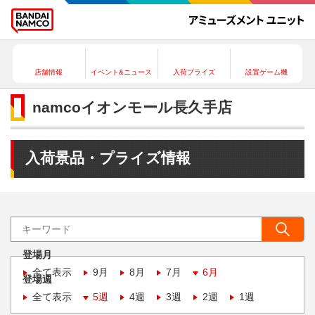
店舗情報
イベント&ニュース
入荷プライズ
設置ゲーム機
namcoイオンモール長久手店
入荷景品・プライズ情報
登場月
全て表示
9月
8月
7月
6月
登場週
全て表示
5週
4週
3週
2週
1週