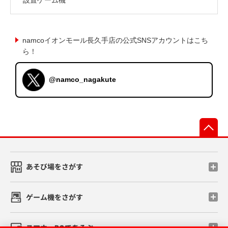
namcoイオンモール長久手店の公式SNSアカウントはこち
ら！
@namco_nagakute
先
あそび場をさがす
ゲーム機をさがす
スマホ・PCであそぶ