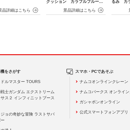
クッション カラフルフルーツv
るみ カラ
er.
ム機をさがす
スマホ・PCであそぶ
ドルマスター TOURS
ナムコオンラインクレーン
動戦士ガンダム エクストリーム
ナムコパークス オンライ
ーサス２ インフィニットブース
ガシャポンオンライン
公式スマートフォンアプリ
ョジョの奇妙な冒険 ラストサバ
バー