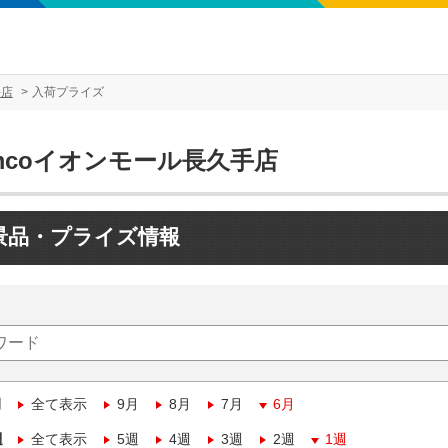
手店
入荷プライズ
mcoイオンモール長久手店
景品・プライズ情報
月
全て表示
9月
8月
7月
6月
週
全て表示
5週
4週
3週
2週
1週