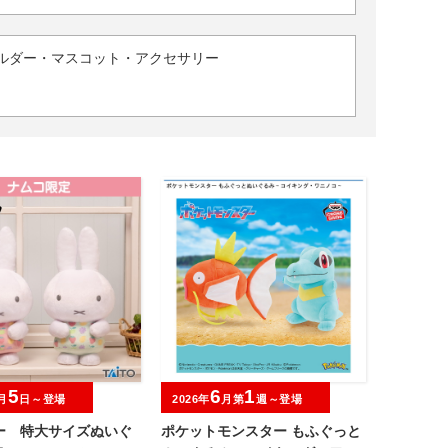
ルダー・マスコット・アクセサリー
5
6
1
月
日～登場
2026年
月第
週～登場
ー 特大サイズぬいぐ
ポケットモンスター もふぐっと