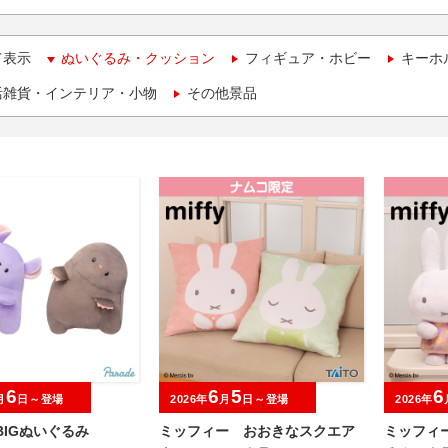
て表示
ぬいぐるみ・クッション
フィギュア・ホビー
キーホ
活雑貨・インテリア・小物
その他景品
6
6
5
6
月
日～登場
2026年
月
日～登場
2026年
BIGぬいぐるみ
ミッフィー おおきなスクエア
ミッフィ