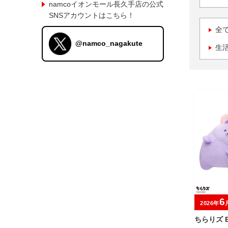
namcoイオンモール長久手店の公式
SNSアカウントはこちら！
全
@namco_nagakute
生
6
2026年
ちらりズ 