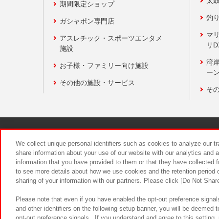
太
期間限定ショップ
釣
ガシャポン専門店
マ
アスレチック・スポーツエンタメ
リD
施設
湾
お子様・ファミリー向け施設
ーン
その他の施設・サービス
そ
関連会社
サステナビリティ
We collect unique personal identifiers such as cookies to analyze our t
share information about your use of our website with our analytics and 
information that you have provided to them or that they have collected f
食品のご提
to see more details about how we use cookies and the retention period o
sharing of your information with our partners. Please click [Do Not Shar
Please note that even if you have enabled the opt-out preference signals
and other identifiers on the following setup banner, you will be deemed 
opt-out preference signals . If you understand and agree to this setting