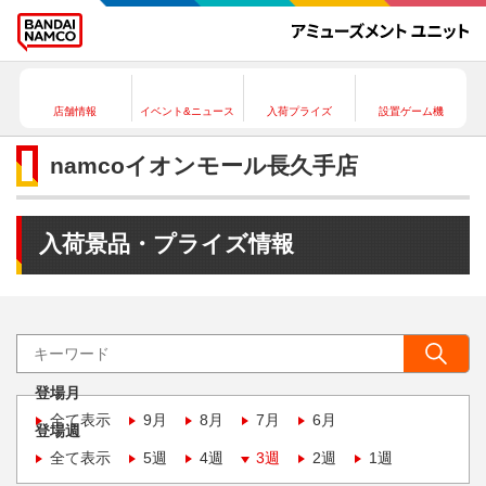
店舗情報
イベント&ニュース
入荷プライズ
設置ゲーム機
namcoイオンモール長久手店
入荷景品・プライズ情報
登場月
全て表示
9月
8月
7月
6月
登場週
全て表示
5週
4週
3週
2週
1週