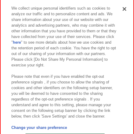
We collect unique personal identifiers such as cookies to
analyze our traffic and to personalize content and ads. We
イベント・キャンペーン
share information about your use of our website with our
analytics and advertising partners, who may combine it with
other information that you have provided to them or that they
have collected from your use of their services. Please click
"
here
" to see more details about how we use cookies and
関連会社
サステナビリティ
サイトポリシー
the retention period of each cookie. You have the right to opt
out of our sharing of your information with our partners.
プライバシーポリシー
ウェブアクセシビリティ方針と検証結果
Please click [Do Not Share My Personal Information] to
exercise your right.
お取引先さまとともに
食品のご提供について
カスタマーハラスメント対応方針
よくあるご質問・お問い合わせ
Please note that even if you have enabled the opt-out
preference signals , if you choose to allow the sharing of
cookies and other identifiers on the following setup banner,
you will be deemed to have consented to the sharing
regardless of the opt-out preference signals . If you
understand and agree to this setting, please manage your
consent on the following setup banner by clicking the link
below, then click 'Save Settings' and close the banner.
©Bandai Namco Amusement Inc.
©Bandai Namco Amusement Lab Inc.
Change your share preference
©Bandai Namco Experience Inc.