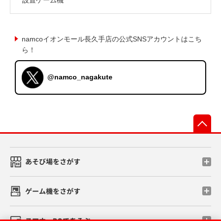
namcoイオンモール長久手店の公式SNSアカウントはこち
ら！
@namco_nagakute
先
あそび場をさがす
ゲーム機をさがす
スマホ・PCであそぶ