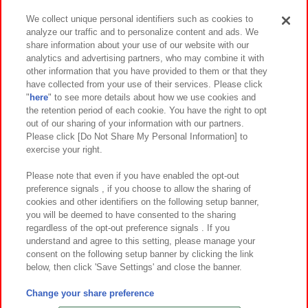
We collect unique personal identifiers such as cookies to
analyze our traffic and to personalize content and ads. We
イベント・キャンペーン
share information about your use of our website with our
analytics and advertising partners, who may combine it with
other information that you have provided to them or that they
have collected from your use of their services. Please click
"
here
" to see more details about how we use cookies and
関連会社
サステナビリティ
サイトポリシー
the retention period of each cookie. You have the right to opt
out of our sharing of your information with our partners.
プライバシーポリシー
ウェブアクセシビリティ方針と検証結果
Please click [Do Not Share My Personal Information] to
exercise your right.
お取引先さまとともに
食品のご提供について
カスタマーハラスメント対応方針
よくあるご質問・お問い合わせ
Please note that even if you have enabled the opt-out
preference signals , if you choose to allow the sharing of
cookies and other identifiers on the following setup banner,
you will be deemed to have consented to the sharing
regardless of the opt-out preference signals . If you
understand and agree to this setting, please manage your
consent on the following setup banner by clicking the link
below, then click 'Save Settings' and close the banner.
©Bandai Namco Amusement Inc.
©Bandai Namco Amusement Lab Inc.
Change your share preference
©Bandai Namco Experience Inc.