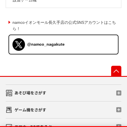
namcoイオンモール長久手店の公式SNSアカウントはこち
ら！
@namco_nagakute
先
あそび場をさがす
ゲーム機をさがす
スマホ・PCであそぶ