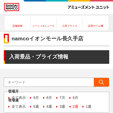
店舗情報
イベント&ニュース
入荷プライズ
設置ゲーム機
namcoイオンモール長久手店
入荷景品・プライズ情報
登場月
全て表示
9月
8月
7月
6月
登場週
全て表示
5週
4週
3週
2週
1週