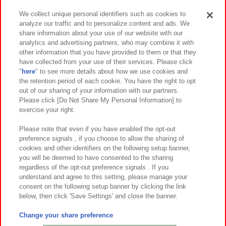
We collect unique personal identifiers such as cookies to
analyze our traffic and to personalize content and ads. We
イベント・キャンペーン
share information about your use of our website with our
analytics and advertising partners, who may combine it with
other information that you have provided to them or that they
have collected from your use of their services. Please click
"
here
" to see more details about how we use cookies and
関連会社
サステナビリティ
サイトポリシー
the retention period of each cookie. You have the right to opt
out of our sharing of your information with our partners.
プライバシーポリシー
ウェブアクセシビリティ方針と検証結果
Please click [Do Not Share My Personal Information] to
exercise your right.
お取引先さまとともに
食品のご提供について
カスタマーハラスメント対応方針
よくあるご質問・お問い合わせ
Please note that even if you have enabled the opt-out
preference signals , if you choose to allow the sharing of
cookies and other identifiers on the following setup banner,
you will be deemed to have consented to the sharing
regardless of the opt-out preference signals . If you
understand and agree to this setting, please manage your
consent on the following setup banner by clicking the link
below, then click 'Save Settings' and close the banner.
©Bandai Namco Amusement Inc.
©Bandai Namco Amusement Lab Inc.
Change your share preference
©Bandai Namco Experience Inc.