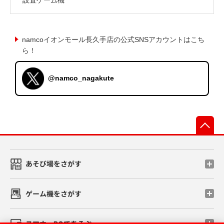
namcoイオンモール長久手店の公式SNSアカウントはこち
ら！
@namco_nagakute
先
あそび場をさがす
ゲーム機をさがす
スマホ・PCであそぶ