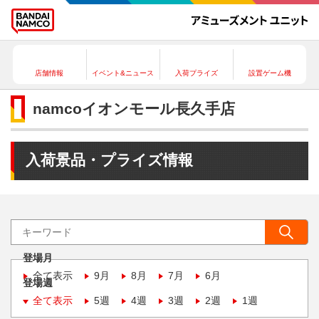
店舗情報
イベント&ニュース
入荷プライズ
設置ゲーム機
namcoイオンモール長久手店
入荷景品・プライズ情報
登場月
全て表示
9月
8月
7月
6月
登場週
全て表示
5週
4週
3週
2週
1週