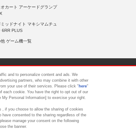
リオカート アーケードグランプ
X
岸ミッドナイト マキシマムチュ
 6RR PLUS
の他 ゲーム機一覧
サイトポリシー
プライバシーポリシー
ウェブアクセシビリティ方
raffic and to personalize content and ads. We
advertising partners, who may combine it with other
rom your use of their services. Please click "
here
"
供について
カスタマーハラスメント対応方針
よくあるご質問・
f each cookie. You have the right to opt out of our
e My Personal Information] to exercise your right.
 , if you choose to allow the sharing of cookies
to have consented to the sharing regardless of the
, please manage your consent on the following
lose the banner.
ndai Namco Amusement Lab Inc.
©Bandai Namco Experience Inc.
©HANAY