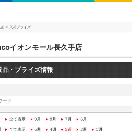
手店
入荷プライズ
mcoイオンモール長久手店
景品・プライズ情報
月
全て表示
9月
8月
7月
6月
週
全て表示
5週
4週
3週
2週
1週