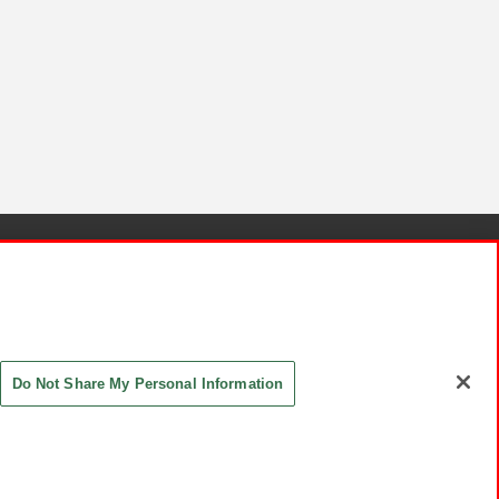
針と検証結果
お取引先さまとともに
お問い合わせ
Do Not Share My Personal Information
ASHIKI Co., Ltd. All Rights Reserved.