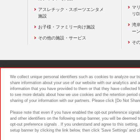
マ
アスレチック・スポーツエンタメ
リD
施設
湾
お子様・ファミリー向け施設
ーン
その他の施設・サービス
そ
関連会社
サステナビリティ
We collect unique personal identifiers such as cookies to analyze our t
share information about your use of our website with our analytics and 
information that you have provided to them or that they have collected f
食品のご提
to see more details about how we use cookies and the retention period o
sharing of your information with our partners. Please click [Do Not Shar
Please note that even if you have enabled the opt-out preference signals
and other identifiers on the following setup banner, you will be deemed 
opt-out preference signals . If you understand and agree to this setting
setup banner by clicking the link below, then click 'Save Settings' and c
©Bandai Namco Amusement Inc.
©Ba