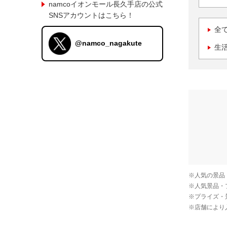
namcoイオンモール長久手店の公式
SNSアカウントはこちら！
全
@namco_nagakute
生