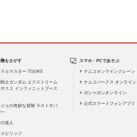
ム機をさがす
スマホ・PCであそぶ
ドルマスター TOURS
ナムコオンラインクレーン
動戦士ガンダム エクストリーム
ナムコパークス オンライ
ーサス２ インフィニットブース
ガシャポンオンライン
公式スマートフォンアプリ
ョジョの奇妙な冒険 ラストサバ
バー
鼓の達人
りスピリッツ