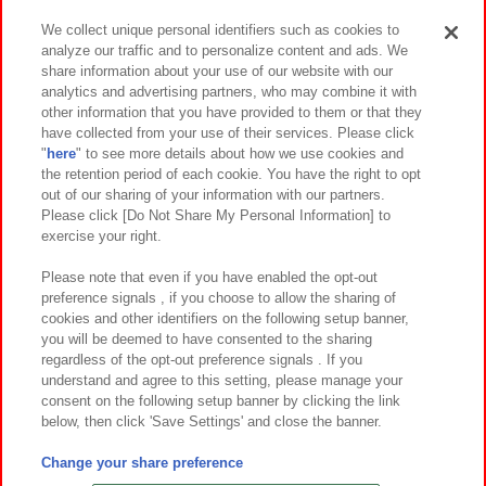
We collect unique personal identifiers such as cookies to
analyze our traffic and to personalize content and ads. We
イベント・キャンペーン
share information about your use of our website with our
analytics and advertising partners, who may combine it with
other information that you have provided to them or that they
have collected from your use of their services. Please click
"
here
" to see more details about how we use cookies and
関連会社
サステナビリティ
サイトポリシー
the retention period of each cookie. You have the right to opt
out of our sharing of your information with our partners.
プライバシーポリシー
ウェブアクセシビリティ方針と検証結果
Please click [Do Not Share My Personal Information] to
exercise your right.
お取引先さまとともに
食品のご提供について
カスタマーハラスメント対応方針
よくあるご質問・お問い合わせ
Please note that even if you have enabled the opt-out
preference signals , if you choose to allow the sharing of
cookies and other identifiers on the following setup banner,
you will be deemed to have consented to the sharing
regardless of the opt-out preference signals . If you
understand and agree to this setting, please manage your
consent on the following setup banner by clicking the link
below, then click 'Save Settings' and close the banner.
©Bandai Namco Amusement Inc.
©Bandai Namco Amusement Lab Inc.
Change your share preference
©Bandai Namco Experience Inc.