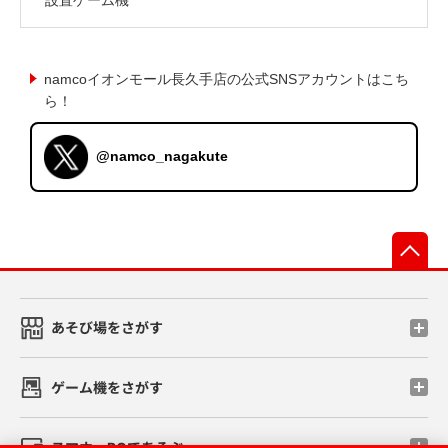
namcoイオンモール長久手店の公式SNSアカウントはこち
ら！
@namco_nagakute
先
あそび場をさがす
ゲーム機をさがす
スマホ・PCであそぶ