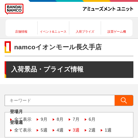
店舗情報
イベント&ニュース
入荷プライズ
設置ゲーム機
namcoイオンモール長久手店
入荷景品・プライズ情報
登場月
全て表示
9月
8月
7月
6月
登場週
全て表示
5週
4週
3週
2週
1週