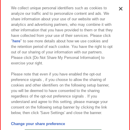
We collect unique personal identifiers such as cookies to
analyze our traffic and to personalize content and ads. We
イベント・キャンペーン
share information about your use of our website with our
analytics and advertising partners, who may combine it with
other information that you have provided to them or that they
have collected from your use of their services. Please click
"
here
" to see more details about how we use cookies and
関連会社
サステナビリティ
サイトポリシー
the retention period of each cookie. You have the right to opt
out of our sharing of your information with our partners.
プライバシーポリシー
ウェブアクセシビリティ方針と検証結果
Please click [Do Not Share My Personal Information] to
exercise your right.
お取引先さまとともに
食品のご提供について
カスタマーハラスメント対応方針
よくあるご質問・お問い合わせ
Please note that even if you have enabled the opt-out
preference signals , if you choose to allow the sharing of
cookies and other identifiers on the following setup banner,
you will be deemed to have consented to the sharing
regardless of the opt-out preference signals . If you
understand and agree to this setting, please manage your
consent on the following setup banner by clicking the link
below, then click 'Save Settings' and close the banner.
©Bandai Namco Amusement Inc.
©Bandai Namco Amusement Lab Inc.
Change your share preference
©Bandai Namco Experience Inc.