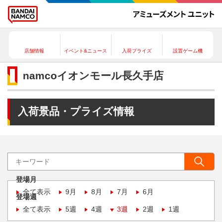
店舗情報
イベント&ニュース
入荷プライズ
設置ゲーム機
namcoイオンモール長久手店
入荷景品・プライズ情報
登場月
全て表示
9月
8月
7月
6月
登場週
全て表示
5週
4週
3週
2週
1週