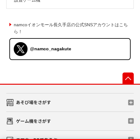
namcoイオンモール長久手店の公式SNSアカウントはこち
ら！
@namco_nagakute
先
あそび場をさがす
ゲーム機をさがす
スマホ・PCであそぶ