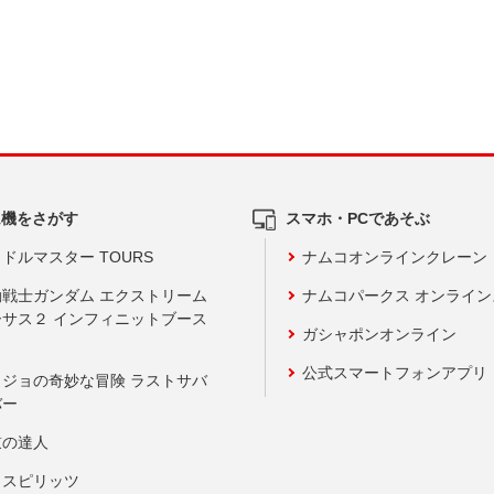
ム機をさがす
スマホ・PCであそぶ
ドルマスター TOURS
ナムコオンラインクレーン
動戦士ガンダム エクストリーム
ナムコパークス オンライ
ーサス２ インフィニットブース
ガシャポンオンライン
公式スマートフォンアプリ
ョジョの奇妙な冒険 ラストサバ
バー
鼓の達人
りスピリッツ