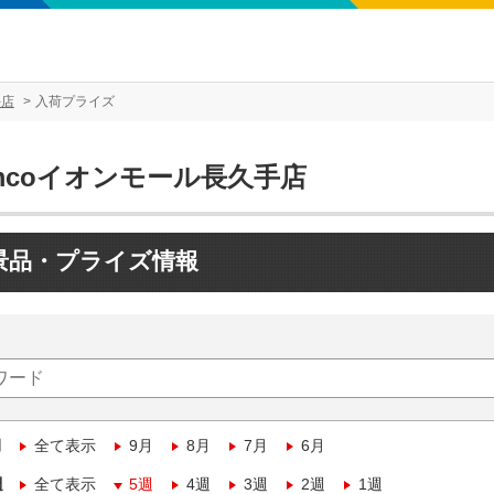
手店
入荷プライズ
mcoイオンモール長久手店
景品・プライズ情報
月
全て表示
9月
8月
7月
6月
週
全て表示
5週
4週
3週
2週
1週