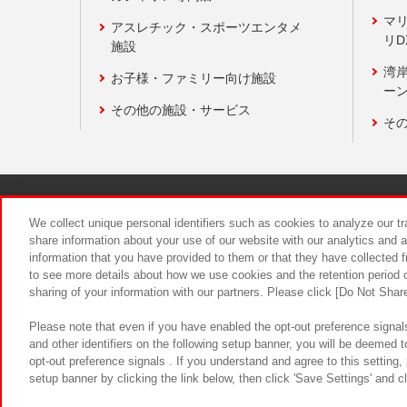
マ
アスレチック・スポーツエンタメ
リD
施設
湾
お子様・ファミリー向け施設
ーン
その他の施設・サービス
そ
関連会社
サステナビリティ
We collect unique personal identifiers such as cookies to analyze our t
share information about your use of our website with our analytics and 
information that you have provided to them or that they have collected f
食品のご提
to see more details about how we use cookies and the retention period o
sharing of your information with our partners. Please click [Do Not Shar
Please note that even if you have enabled the opt-out preference signals
and other identifiers on the following setup banner, you will be deemed 
opt-out preference signals . If you understand and agree to this setting
setup banner by clicking the link below, then click 'Save Settings' and c
©Bandai Namco Amusement Inc.
©Ba