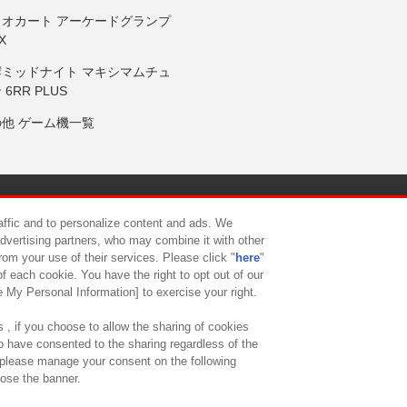
リオカート アーケードグランプ
X
岸ミッドナイト マキシマムチュ
 6RR PLUS
の他 ゲーム機一覧
サイトポリシー
プライバシーポリシー
ウェブアクセシビリティ方
raffic and to personalize content and ads. We
advertising partners, who may combine it with other
rom your use of their services. Please click "
here
"
供について
カスタマーハラスメント対応方針
よくあるご質問・
f each cookie. You have the right to opt out of our
e My Personal Information] to exercise your right.
 , if you choose to allow the sharing of cookies
to have consented to the sharing regardless of the
, please manage your consent on the following
lose the banner.
ndai Namco Amusement Lab Inc.
©Bandai Namco Experience Inc.
©HANAY