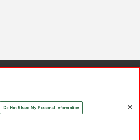
針と検証結果
お取引先さまとともに
お問い合わせ
Do Not Share My Personal Information
ASHIKI Co., Ltd. All Rights Reserved.