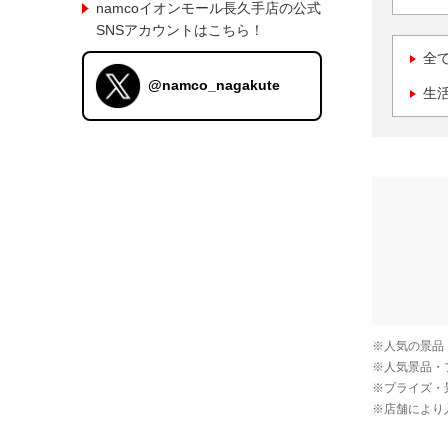
namcoイオンモール長久手店の公式
SNSアカウントはこちら！
全
@namco_nagakute
生