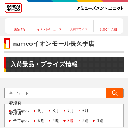
店舗情報
イベント&ニュース
入荷プライズ
設置ゲーム機
namcoイオンモール長久手店
入荷景品・プライズ情報
登場月
全て表示
9月
8月
7月
6月
登場週
全て表示
5週
4週
3週
2週
1週