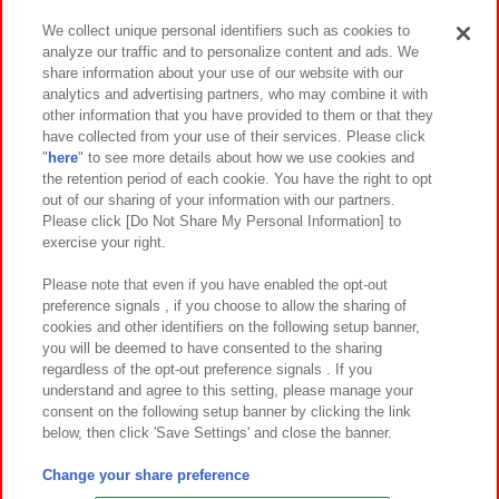
We collect unique personal identifiers such as cookies to
analyze our traffic and to personalize content and ads. We
イベント・キャンペーン
share information about your use of our website with our
analytics and advertising partners, who may combine it with
other information that you have provided to them or that they
have collected from your use of their services. Please click
"
here
" to see more details about how we use cookies and
関連会社
サステナビリティ
サイトポリシー
the retention period of each cookie. You have the right to opt
out of our sharing of your information with our partners.
プライバシーポリシー
ウェブアクセシビリティ方針と検証結果
Please click [Do Not Share My Personal Information] to
exercise your right.
お取引先さまとともに
食品のご提供について
カスタマーハラスメント対応方針
よくあるご質問・お問い合わせ
Please note that even if you have enabled the opt-out
preference signals , if you choose to allow the sharing of
cookies and other identifiers on the following setup banner,
you will be deemed to have consented to the sharing
regardless of the opt-out preference signals . If you
understand and agree to this setting, please manage your
consent on the following setup banner by clicking the link
below, then click 'Save Settings' and close the banner.
©Bandai Namco Amusement Inc.
©Bandai Namco Amusement Lab Inc.
Change your share preference
©Bandai Namco Experience Inc.