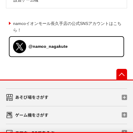
namcoイオンモール長久手店の公式SNSアカウントはこち
ら！
@namco_nagakute
先
あそび場をさがす
ゲーム機をさがす
スマホ・PCであそぶ