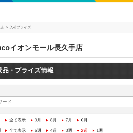
手店
入荷プライズ
mcoイオンモール長久手店
景品・プライズ情報
月
全て表示
9月
8月
7月
6月
週
全て表示
5週
4週
3週
2週
1週