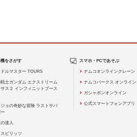
ム機をさがす
スマホ・PCであそぶ
ドルマスター TOURS
ナムコオンラインクレーン
動戦士ガンダム エクストリーム
ナムコパークス オンライ
ーサス２ インフィニットブース
ガシャポンオンライン
公式スマートフォンアプリ
ョジョの奇妙な冒険 ラストサバ
バー
鼓の達人
りスピリッツ