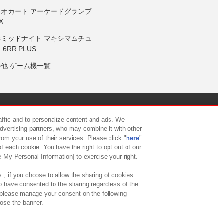
リオカート アーケードグランプ
X
岸ミッドナイト マキシマムチュ
 6RR PLUS
の他 ゲーム機一覧
サイトポリシー
プライバシーポリシー
ウェブアクセシビリティ方
raffic and to personalize content and ads. We
advertising partners, who may combine it with other
rom your use of their services. Please click "
here
"
供について
カスタマーハラスメント対応方針
よくあるご質問・
f each cookie. You have the right to opt out of our
e My Personal Information] to exercise your right.
 , if you choose to allow the sharing of cookies
to have consented to the sharing regardless of the
, please manage your consent on the following
lose the banner.
ndai Namco Amusement Lab Inc.
©Bandai Namco Experience Inc.
©HANAY