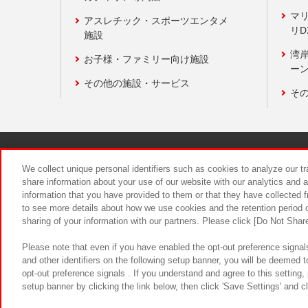
マ
アスレチック・スポーツエンタメ
リD
施設
湾
お子様・ファミリー向け施設
ーン
その他の施設・サービス
そ
関連会社
サステナビリティ
We collect unique personal identifiers such as cookies to analyze our t
share information about your use of our website with our analytics and 
information that you have provided to them or that they have collected f
食品のご提
to see more details about how we use cookies and the retention period o
sharing of your information with our partners. Please click [Do Not Shar
Please note that even if you have enabled the opt-out preference signals
and other identifiers on the following setup banner, you will be deemed 
opt-out preference signals . If you understand and agree to this setting
setup banner by clicking the link below, then click 'Save Settings' and c
©Bandai Namco Amusement Inc.
©Ba