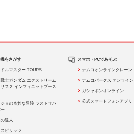
ム機をさがす
スマホ・PCであそぶ
ドルマスター TOURS
ナムコオンラインクレーン
動戦士ガンダム エクストリーム
ナムコパークス オンライ
ーサス２ インフィニットブース
ガシャポンオンライン
公式スマートフォンアプリ
ョジョの奇妙な冒険 ラストサバ
バー
鼓の達人
りスピリッツ