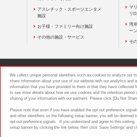
マ
アスレチック・スポーツエンタメ
リD
施設
湾
お子様・ファミリー向け施設
ーン
その他の施設・サービス
そ
関連会社
サステナビリティ
We collect unique personal identifiers such as cookies to analyze our t
share information about your use of our website with our analytics and 
information that you have provided to them or that they have collected f
食品のご提
to see more details about how we use cookies and the retention period o
sharing of your information with our partners. Please click [Do Not Shar
Please note that even if you have enabled the opt-out preference signals
and other identifiers on the following setup banner, you will be deemed 
opt-out preference signals . If you understand and agree to this setting
setup banner by clicking the link below, then click 'Save Settings' and c
©Bandai Namco Amusement Inc.
©Ba