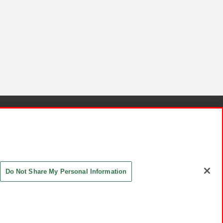
針と検証結果
お取引先さまとともに
お問い合わせ
Do Not Share My Personal Information
ASHIKI Co., Ltd. All Rights Reserved.