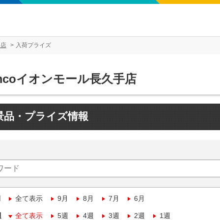
手店
入荷プライズ
mcoイオンモール長久手店
景品・プライズ情報
月
全て表示
9月
8月
7月
6月
週
全て表示
5週
4週
3週
2週
1週