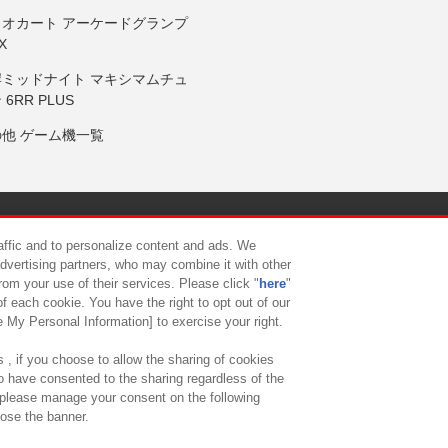
リオカート アーケードグランプ
X
岸ミッドナイト マキシマムチュ
 6RR PLUS
の他 ゲーム機一覧
サイトポリシー
プライバシーポリシー
ウェブアクセシビリティ方
raffic and to personalize content and ads. We
advertising partners, who may combine it with other
rom your use of their services. Please click "
here
"
供について
カスタマーハラスメント対応方針
よくあるご質問・
f each cookie. You have the right to opt out of our
e My Personal Information] to exercise your right.
 , if you choose to allow the sharing of cookies
to have consented to the sharing regardless of the
, please manage your consent on the following
lose the banner.
ndai Namco Amusement Lab Inc.
©Bandai Namco Experience Inc.
©HANAY