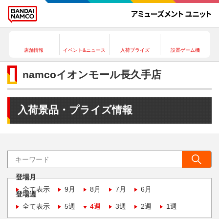
店舗情報
イベント&ニュース
入荷プライズ
設置ゲーム機
namcoイオンモール長久手店
入荷景品・プライズ情報
登場月
全て表示
9月
8月
7月
6月
登場週
全て表示
5週
4週
3週
2週
1週