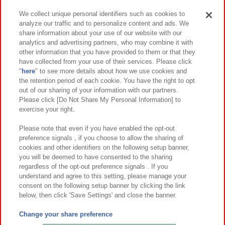
We collect unique personal identifiers such as cookies to
analyze our traffic and to personalize content and ads. We
イベント・キャンペーン
share information about your use of our website with our
analytics and advertising partners, who may combine it with
other information that you have provided to them or that they
have collected from your use of their services. Please click
"
here
" to see more details about how we use cookies and
関連会社
サステナビリティ
サイトポリシー
the retention period of each cookie. You have the right to opt
out of our sharing of your information with our partners.
プライバシーポリシー
ウェブアクセシビリティ方針と検証結果
Please click [Do Not Share My Personal Information] to
exercise your right.
お取引先さまとともに
食品のご提供について
カスタマーハラスメント対応方針
よくあるご質問・お問い合わせ
Please note that even if you have enabled the opt-out
preference signals , if you choose to allow the sharing of
cookies and other identifiers on the following setup banner,
you will be deemed to have consented to the sharing
regardless of the opt-out preference signals . If you
understand and agree to this setting, please manage your
consent on the following setup banner by clicking the link
below, then click 'Save Settings' and close the banner.
©Bandai Namco Amusement Inc.
©Bandai Namco Amusement Lab Inc.
Change your share preference
©Bandai Namco Experience Inc.