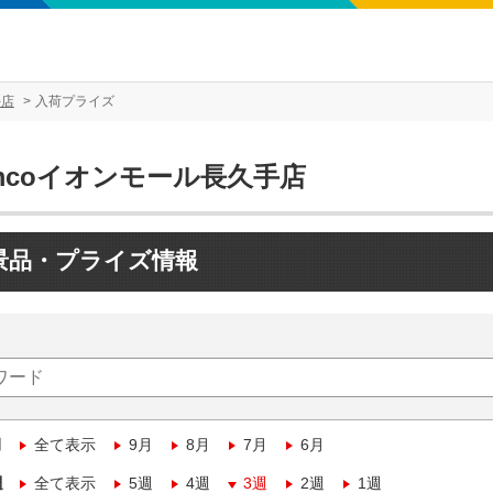
手店
入荷プライズ
mcoイオンモール長久手店
景品・プライズ情報
月
全て表示
9月
8月
7月
6月
週
全て表示
5週
4週
3週
2週
1週