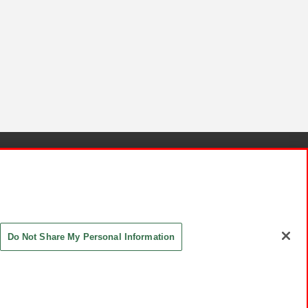
針と検証結果
お取引先さまとともに
お問い合わせ
Do Not Share My Personal Information
ASHIKI Co., Ltd. All Rights Reserved.