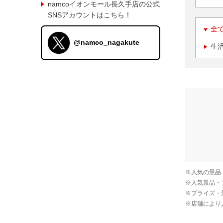
namcoイオンモール長久手店の公式
SNSアカウントはこちら！
全
@namco_nagakute
生