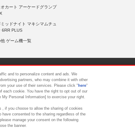
リオカート アーケードグランプ
X
岸ミッドナイト マキシマムチュ
 6RR PLUS
の他 ゲーム機一覧
サイトポリシー
プライバシーポリシー
ウェブアクセシビリティ方
raffic and to personalize content and ads. We
advertising partners, who may combine it with other
rom your use of their services. Please click "
here
"
供について
カスタマーハラスメント対応方針
よくあるご質問・
f each cookie. You have the right to opt out of our
e My Personal Information] to exercise your right.
 , if you choose to allow the sharing of cookies
to have consented to the sharing regardless of the
, please manage your consent on the following
lose the banner.
ndai Namco Amusement Lab Inc.
©Bandai Namco Experience Inc.
©HANAY