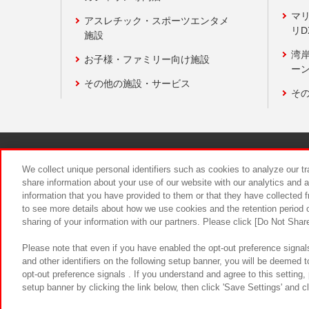
マ
アスレチック・スポーツエンタメ
リD
施設
湾
お子様・ファミリー向け施設
ーン
その他の施設・サービス
そ
関連会社
サステナビリティ
We collect unique personal identifiers such as cookies to analyze our t
share information about your use of our website with our analytics and 
information that you have provided to them or that they have collected f
食品のご提
to see more details about how we use cookies and the retention period o
sharing of your information with our partners. Please click [Do Not Shar
Please note that even if you have enabled the opt-out preference signals
and other identifiers on the following setup banner, you will be deemed 
opt-out preference signals . If you understand and agree to this setting
setup banner by clicking the link below, then click 'Save Settings' and c
©Bandai Namco Amusement Inc.
©Ba