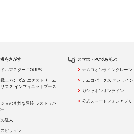
ム機をさがす
スマホ・PCであそぶ
ドルマスター TOURS
ナムコオンラインクレーン
動戦士ガンダム エクストリーム
ナムコパークス オンライ
ーサス２ インフィニットブース
ガシャポンオンライン
公式スマートフォンアプリ
ョジョの奇妙な冒険 ラストサバ
バー
鼓の達人
りスピリッツ