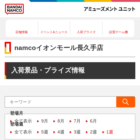
店舗情報
イベント&ニュース
入荷プライズ
設置ゲーム機
namcoイオンモール長久手店
入荷景品・プライズ情報
登場月
全て表示
9月
8月
7月
6月
登場週
全て表示
5週
4週
3週
2週
1週