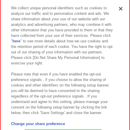
We collect unique personal identifiers such as cookies to
analyze our traffic and to personalize content and ads. We
イベント・キャンペーン
share information about your use of our website with our
analytics and advertising partners, who may combine it with
other information that you have provided to them or that they
have collected from your use of their services. Please click
"
here
" to see more details about how we use cookies and
関連会社
サステナビリティ
サイトポリシー
the retention period of each cookie. You have the right to opt
out of our sharing of your information with our partners.
プライバシーポリシー
ウェブアクセシビリティ方針と検証結果
Please click [Do Not Share My Personal Information] to
exercise your right.
お取引先さまとともに
食品のご提供について
カスタマーハラスメント対応方針
よくあるご質問・お問い合わせ
Please note that even if you have enabled the opt-out
preference signals , if you choose to allow the sharing of
cookies and other identifiers on the following setup banner,
you will be deemed to have consented to the sharing
regardless of the opt-out preference signals . If you
understand and agree to this setting, please manage your
consent on the following setup banner by clicking the link
below, then click 'Save Settings' and close the banner.
©Bandai Namco Amusement Inc.
©Bandai Namco Amusement Lab Inc.
Change your share preference
©Bandai Namco Experience Inc.