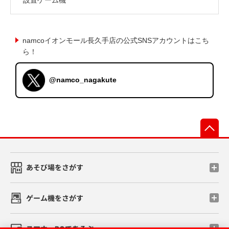
namcoイオンモール長久手店の公式SNSアカウントはこち
ら！
@namco_nagakute
先
あそび場をさがす
ゲーム機をさがす
スマホ・PCであそぶ