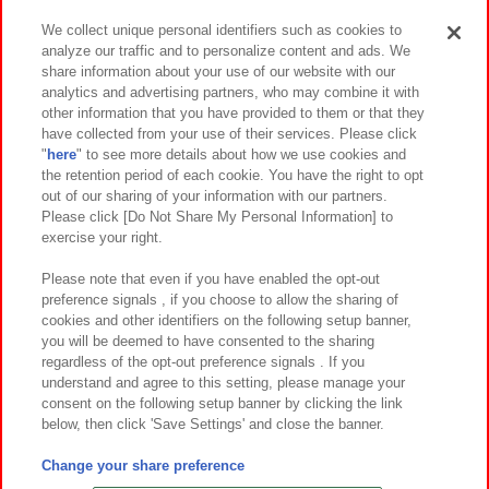
We collect unique personal identifiers such as cookies to
analyze our traffic and to personalize content and ads. We
イベント・キャンペーン
share information about your use of our website with our
analytics and advertising partners, who may combine it with
other information that you have provided to them or that they
have collected from your use of their services. Please click
"
here
" to see more details about how we use cookies and
関連会社
サステナビリティ
サイトポリシー
the retention period of each cookie. You have the right to opt
out of our sharing of your information with our partners.
プライバシーポリシー
ウェブアクセシビリティ方針と検証結果
Please click [Do Not Share My Personal Information] to
exercise your right.
お取引先さまとともに
食品のご提供について
カスタマーハラスメント対応方針
よくあるご質問・お問い合わせ
Please note that even if you have enabled the opt-out
preference signals , if you choose to allow the sharing of
cookies and other identifiers on the following setup banner,
you will be deemed to have consented to the sharing
regardless of the opt-out preference signals . If you
understand and agree to this setting, please manage your
consent on the following setup banner by clicking the link
below, then click 'Save Settings' and close the banner.
©Bandai Namco Amusement Inc.
©Bandai Namco Amusement Lab Inc.
Change your share preference
©Bandai Namco Experience Inc.