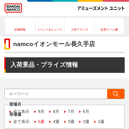
店舗情報
イベント&ニュース
入荷プライズ
設置ゲーム機
namcoイオンモール長久手店
入荷景品・プライズ情報
登場月
全て表示
9月
8月
7月
6月
登場週
全て表示
5週
4週
3週
2週
1週