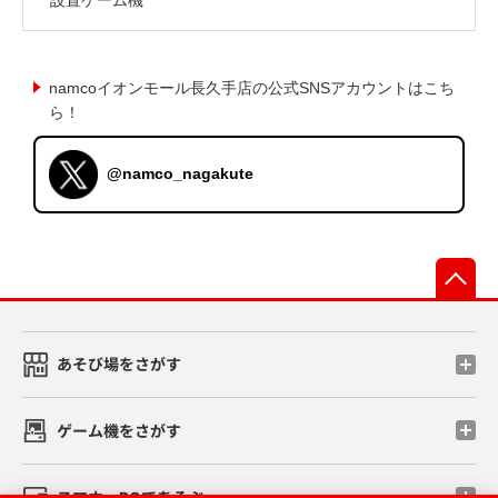
namcoイオンモール長久手店の公式SNSアカウントはこち
ら！
@namco_nagakute
先
あそび場をさがす
ゲーム機をさがす
スマホ・PCであそぶ