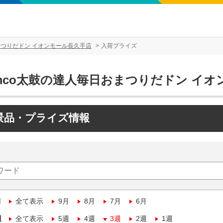
まつりだドン イオンモール長久手店
入荷プライズ
amco太鼓の達人毎日おまつりだドン イ
景品・プライズ情報
月
全て表示
9月
8月
7月
6月
週
全て表示
5週
4週
3週
2週
1週