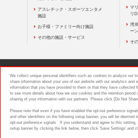
マ
アスレチック・スポーツエンタメ
リD
施設
湾
お子様・ファミリー向け施設
ーン
その他の施設・サービス
そ
関連会社
サステナビリティ
We collect unique personal identifiers such as cookies to analyze our t
share information about your use of our website with our analytics and 
information that you have provided to them or that they have collected f
食品のご提
to see more details about how we use cookies and the retention period o
sharing of your information with our partners. Please click [Do Not Shar
Please note that even if you have enabled the opt-out preference signals
and other identifiers on the following setup banner, you will be deemed 
opt-out preference signals . If you understand and agree to this setting
setup banner by clicking the link below, then click 'Save Settings' and c
©Bandai Namco Amusement Inc.
©Ba