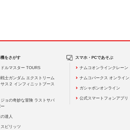
ム機をさがす
スマホ・PCであそぶ
ドルマスター TOURS
ナムコオンラインクレーン
動戦士ガンダム エクストリーム
ナムコパークス オンライ
ーサス２ インフィニットブース
ガシャポンオンライン
公式スマートフォンアプリ
ョジョの奇妙な冒険 ラストサバ
バー
鼓の達人
りスピリッツ