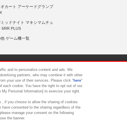
リオカート アーケードグランプ
X
岸ミッドナイト マキシマムチュ
 6RR PLUS
の他 ゲーム機一覧
サイトポリシー
プライバシーポリシー
ウェブアクセシビリティ方
raffic and to personalize content and ads. We
advertising partners, who may combine it with other
rom your use of their services. Please click "
here
"
供について
カスタマーハラスメント対応方針
よくあるご質問・
f each cookie. You have the right to opt out of our
e My Personal Information] to exercise your right.
 , if you choose to allow the sharing of cookies
to have consented to the sharing regardless of the
, please manage your consent on the following
lose the banner.
ndai Namco Amusement Lab Inc.
©Bandai Namco Experience Inc.
©HANAY