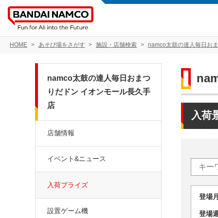
HOME
あそび場をさがす
施設・店舗検索
namco太鼓の達人毎日お
n
namco太鼓の達人毎日おまつ
りだドン イオンモール長久手
店
入荷
店舗情報
イベント&ニュース
入荷プライズ
登場
設置ゲーム機
登場