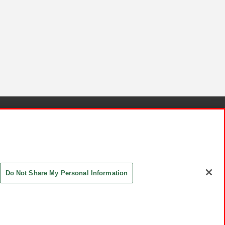
針と検証結果
お取引先さまとともに
お問い合わせ
Do Not Share My Personal Information
ASHIKI Co., Ltd. All Rights Reserved.