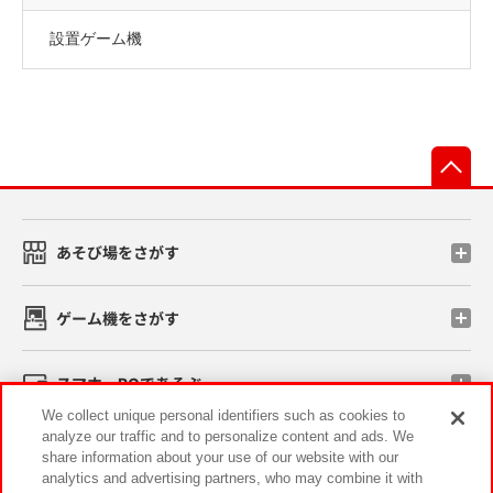
設置ゲーム機
先
あそび場をさがす
ゲーム機をさがす
スマホ・PCであそぶ
We collect unique personal identifiers such as cookies to
analyze our traffic and to personalize content and ads. We
イベント・キャンペーン
share information about your use of our website with our
analytics and advertising partners, who may combine it with