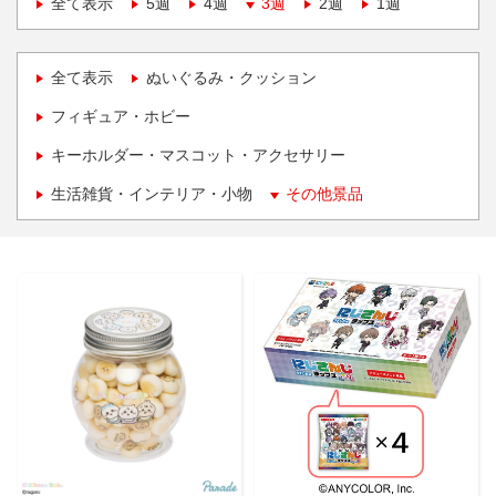
全て表示
5週
4週
3週
2週
1週
全て表示
ぬいぐるみ・クッション
フィギュア・ホビー
キーホルダー・マスコット・アクセサリー
生活雑貨・インテリア・小物
その他景品